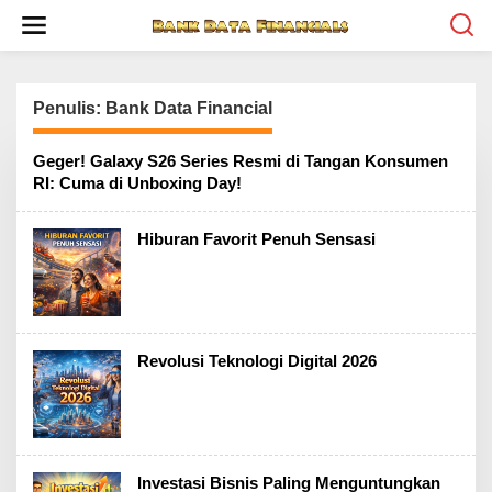
L
e
w
a
t
i
Penulis:
Bank Data Financial
k
e
Geger! Galaxy S26 Series Resmi di Tangan Konsumen
k
RI: Cuma di Unboxing Day!
o
n
t
Hiburan Favorit Penuh Sensasi
e
n
Revolusi Teknologi Digital 2026
Investasi Bisnis Paling Menguntungkan