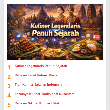
1
Kuliner Legendaris Penuh Sejarah
2
Rahasia Lezat Kuliner Daerah
3
Tren Kuliner Jalanan Indonesia
4
Lezatnya Kuliner Tradisional Nusantara
5
Rahasia Nikmat Kuliner Halal