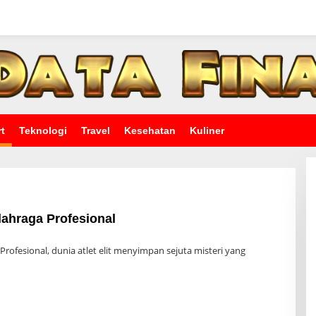
t
Teknologi
Travel
Kesehatan
Kuliner
ahraga Profesional
rofesional, dunia atlet elit menyimpan sejuta misteri yang