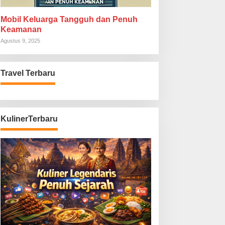
Mobil Keluarga Tangguh dan Penuh
Keamanan
Agustus 9, 2025
Travel Terbaru
KulinerTerbaru