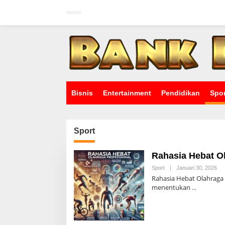
L
e
w
a
t
i
k
e
k
o
Bisnis
Entertainment
Pendidikan
Spor
n
t
e
n
Sport
Rahasia Hebat Ol
Sport
|
Januari 30, 2026
O
L
Rahasia Hebat Olahraga P
E
menentukan
H
B
A
N
K
D