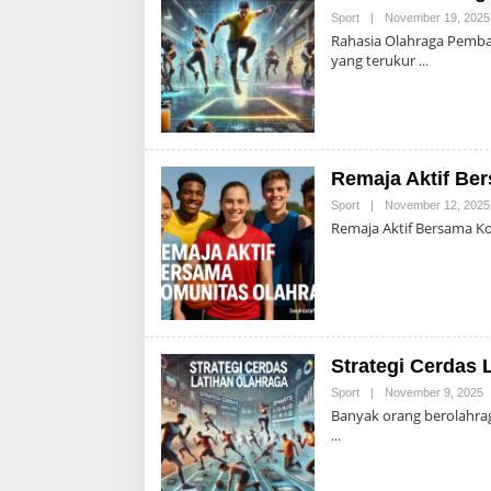
Sport
|
November 19, 2025
Rahasia Olahraga Pemb
yang terukur
Remaja Aktif Be
Sport
|
November 12, 2025
Remaja Aktif Bersama Ko
Strategi Cerdas 
Sport
|
November 9, 2025
L
Banyak orang berolahraga
E
H
B
A
N