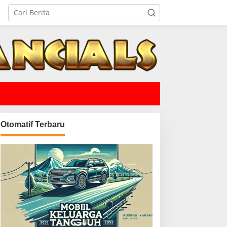
Otomatif Terbaru