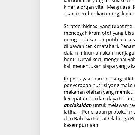
karbohidrat yang masuk ke dal
kinerja organ vital. Menguasai 
akan memberikan energi ledak 
Strategi hidrasi yang tepat me
mencegah kram otot yang bisa 
mengandalkan air putih biasa s
di bawah terik matahari. Pen
dalam minuman akan menjaga f
henti. Detail kecil mengenai Ra
kali menentukan siapa yang aka
Kepercayaan diri seorang atle
penyerapan nutrisi yang maksi
makanan olahan yang memicu 
kecepatan lari dan daya tahan
antioksidan
untuk melawan radi
latihan. Penerapan protokol m
dari Rahasia Hebat Olahraga P
kesempurnaan.