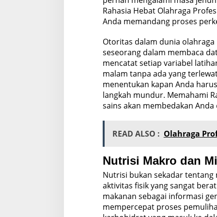
pernah mengalami masa jenuh
Rahasia Hebat Olahraga Profe
Anda memandang proses perke
Otoritas dalam dunia olahrag
seseorang dalam membaca data
mencatat setiap variabel latiha
malam tanpa ada yang terlewa
menentukan kapan Anda harus
langkah mundur. Memahami Rah
sains akan membedakan Anda da
READ ALSO :
Olahraga Prof
Nutrisi Makro dan M
Nutrisi bukan sekadar tentang
aktivitas fisik yang sangat be
makanan sebagai informasi g
mempercepat proses pemulihan 