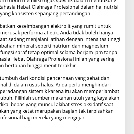
am tubuh memiliki tugas spesifik dalam mendukung
Rahasia Hebat Olahraga Profesional dalam hal nutrisi
yang konsisten sepanjang pertandingan.
libatkan keseimbangan elektrolit yang rumit untuk
merusak performa atletik. Anda tidak boleh hanya
aat sedang menjalani latihan dengan intensitas tinggi
ambahan mineral seperti natrium dan magnesium
ungsi saraf tetap optimal selama berjam-jam tanpa
hasia Hebat Olahraga Profesional inilah yang sering
n bertahan hingga menit terakhir.
t tumbuh dari kondisi pencernaan yang sehat dan
mal di dalam usus halus. Anda perlu menghindari
peradangan sistemik karena itu akan memperlambat
 tubuh. Pilihlah sumber makanan utuh yang kaya akan
kal bebas yang muncul akibat stres oksidatif saat
akan yang ketat merupakan bagian tak terpisahkan
rofesional bagi mereka yang mengejar