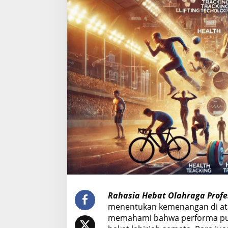
O
l
a
h
r
a
g
a
P
r
o
f
e
s
i
o
n
a
l
Rahasia Hebat Olahraga Profe
menentukan kemenangan di atas
memahami bahwa performa punc