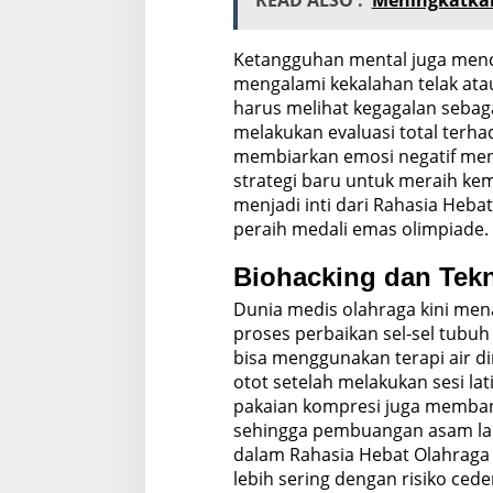
READ ALSO :
Meningkatkan
Ketangguhan mental juga menc
mengalami kekalahan telak atau
harus melihat kegagalan sebaga
melakukan evaluasi total terh
membiarkan emosi negatif meng
strategi baru untuk meraih kem
menjadi inti dari Rahasia Heba
peraih medali emas olimpiade.
Biohacking dan Tek
Dunia medis olahraga kini me
proses perbaikan sel-sel tubu
bisa menggunakan terapi air d
otot setelah melakukan sesi la
pakaian kompresi juga membant
sehingga pembuangan asam lakta
dalam Rahasia Hebat Olahraga 
lebih sering dengan risiko cede