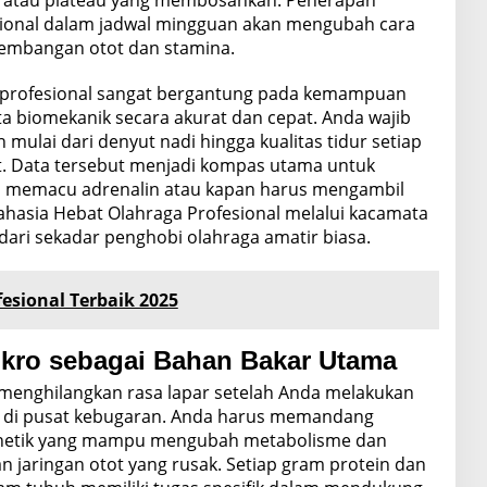
 atau plateau yang membosankan. Penerapan
sional dalam jadwal mingguan akan mengubah cara
mbangan otot dan stamina.
a profesional sangat bergantung pada kemampuan
 biomekanik secara akurat dan cepat. Anda wajib
n mulai dari denyut nadi hingga kualitas tidur setiap
t. Data tersebut menjadi kompas utama untuk
 memacu adrenalin atau kapan harus mengambil
asia Hebat Olahraga Profesional melalui kacamata
ri sekadar penghobi olahraga amatir biasa.
esional Terbaik 2025
ikro sebagai Bahan Bakar Utama
 menghilangkan rasa lapar setelah Anda melakukan
rat di pusat kebugaran. Anda harus memandang
enetik yang mampu mengubah metabolisme dan
jaringan otot yang rusak. Setiap gram protein dan