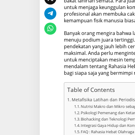
bakat lahiriah semata. Para ju
untuk menjaga keunggulan komp
profesional akan membuka cak
kemampuan fisik manusia bias
Banyak orang mengira bahwa l
menuju podium juara tertingg
pendekatan yang jauh lebih ce
maksimal. Anda perlu menginte
untuk menciptakan mesin temp
mendalam tentang Rahasia Heb
bagi siapa saja yang bermimpi m
Table of Contents
Metafisika Latihan dan Periodi
Nutrisi Makro dan Mikro seb
Psikologi Pemenang dan Ket
Biohacking dan Teknologi Pem
Integrasi Gaya Hidup dan Kons
FAQ : Rahasia Hebat Olahraga 