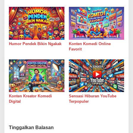
Humor Pendek Bikin Ngakak
Konten Komedi Online
Favorit
Konten Kreator Komedi
Sensasi Hiburan YouTube
Digital
Terpopuler
Tinggalkan Balasan