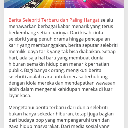
r
u
d
a
Berita Selebriti Terbaru dan Paling Hangat
selalu
n
menawarkan berbagai kabar menarik yang terus
P
berkembang setiap harinya. Dari kisah cinta
a
selebriti yang penuh drama hingga pencapaian
l
karir yang membanggakan, berita seputar selebriti
i
n
memiliki daya tarik yang tak bisa diabaikan. Setiap
g
hari, ada saja hal baru yang membuat dunia
H
hiburan semakin hidup dan menarik perhatian
a
publik. Bagi banyak orang, mengikuti berita
n
g
selebriti adalah cara untuk merasa terhubung
a
dengan idola mereka dan mendapatkan wawasan
t
lebih dalam mengenai kehidupan mereka di luar
layar kaca.
Mengetahui berita terbaru dari dunia selebriti
bukan hanya sekedar hiburan, tetapi juga bagian
dari budaya pop yang mempengaruhi tren dan
gaya hidup masyarakat. Dari media sosial yang