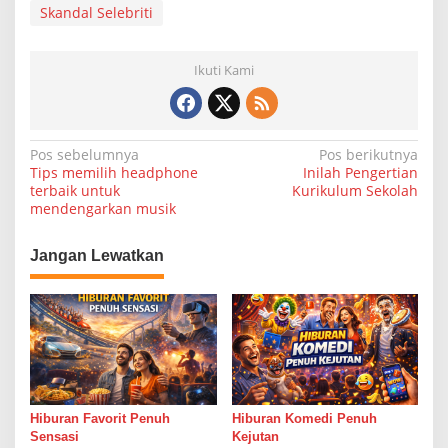
Skandal Selebriti
Ikuti Kami
N
Pos sebelumnya
Pos berikutnya
Tips memilih headphone
Inilah Pengertian
a
terbaik untuk
Kurikulum Sekolah
mendengarkan musik
v
i
Jangan Lewatkan
g
a
s
i
p
o
Hiburan Favorit Penuh
Hiburan Komedi Penuh
s
Sensasi
Kejutan