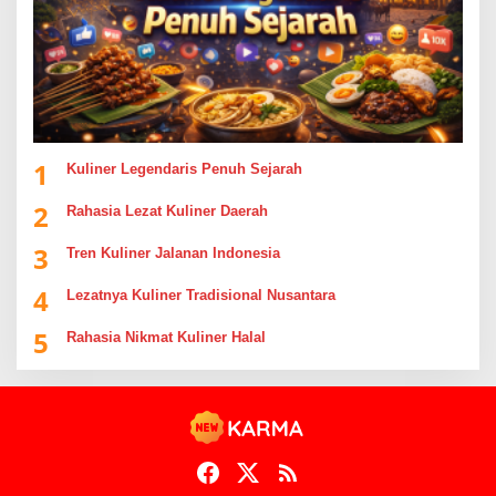
1
Kuliner Legendaris Penuh Sejarah
2
Rahasia Lezat Kuliner Daerah
3
Tren Kuliner Jalanan Indonesia
4
Lezatnya Kuliner Tradisional Nusantara
5
Rahasia Nikmat Kuliner Halal