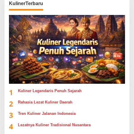
KulinerTerbaru
1
Kuliner Legendaris Penuh Sejarah
2
Rahasia Lezat Kuliner Daerah
3
Tren Kuliner Jalanan Indonesia
4
Lezatnya Kuliner Tradisional Nusantara