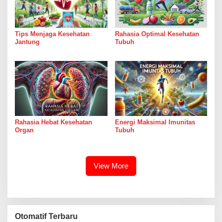
Tips Menjaga Kesehatan
Rahasia Optimal Kesehatan
Jantung
Tubuh
Rahasia Hebat Kesehatan
Energi Maksimal Imunitas
Organ
Tubuh
View More
Otomatif Terbaru