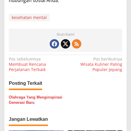
hubungan sosial Anda.
kesehatan mental
Ikuti Kami
N
Pos sebelumnya
Pos berikutnya
Membuat Rencana
Wisata Kuliner Paling
a
Perjalanan Terbaik
Populer Jepang
v
i
Posting Terkait
g
Olahraga Yang Menginspirasi
a
Generasi Baru
s
i
Jangan Lewatkan
p