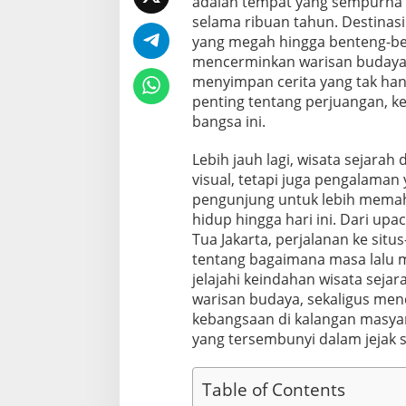
adalah tempat yang sempurna u
selama ribuan tahun. Destinasi
yang megah hingga benteng-ben
mencerminkan warisan budaya y
menyimpan cerita yang tak hany
penting tentang perjuangan, 
bangsa ini.
Lebih jauh lagi, wisata sejara
visual, tetapi juga pengalama
pengunjung untuk lebih memaha
hidup hingga hari ini. Dari upa
Tua Jakarta, perjalanan ke sit
tentang bagaimana masa lalu 
jelajahi keindahan wisata seja
warisan budaya, sekaligus me
kebangsaan di kalangan masyar
yang tersembunyi dalam jejak s
Table of Contents