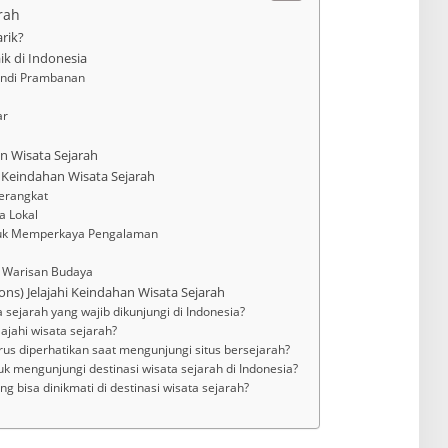
rah
rik?
ik di Indonesia
andi Prambanan
ar
n Wisata Sejarah
 Keindahan Wisata Sejarah
Berangkat
a Lokal
tuk Memperkaya Pengalaman
n Warisan Budaya
ns) Jelajahi Keindahan Wisata Sejarah
a sejarah yang wajib dikunjungi di Indonesia?
ajahi wisata sejarah?
rus diperhatikan saat mengunjungi situs bersejarah?
uk mengunjungi destinasi wisata sejarah di Indonesia?
g bisa dinikmati di destinasi wisata sejarah?