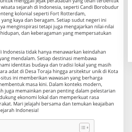
ntuk menggali jejak peradaban yang telah terbentuk
 wisata sejarah di Indonesia, seperti Candi Borobudur
teng kolonial seperti Fort Rotterdam,
ang kaya dan beragam. Setiap sudut negeri ini
a menginspirasi tetapi juga mengajarkan nilai-nilai
kehidupan, dan keberagaman yang mempersatukan
h di Indonesia tidak hanya menawarkan keindahan
n yang mendalam. Setiap destinasi membawa
mi identitas budaya dan tradisi lokal yang masih
cara adat di Desa Toraja hingga arsitektur unik di Kota
us-situs ini memberikan wawasan yang berharga
membentuk masa kini. Dalam konteks modern,
rah juga memainkan peran penting dalam pelestarian
ndukung ekonomi lokal dan memperkuat rasa
akat. Mari jelajahi bersama dan temukan keajaiban
ejarah Indonesia!