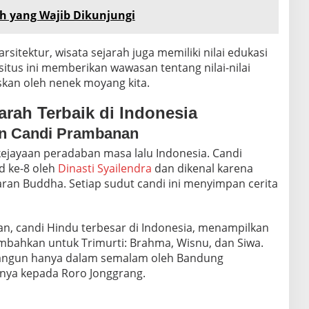
ah yang Wajib Dikunjungi
itektur, wisata sejarah juga memiliki nilai edukasi
situs ini memberikan wawasan tentang nilai-nilai
skan oleh nenek moyang kita.
arah Terbaik di Indonesia
an Candi Prambanan
 kejayaan peradaban masa lalu Indonesia.
Candi
 ke-8 oleh
Dinasti Syailendra
dan dikenal karena
aran Buddha. Setiap sudut candi ini menyimpan cerita
an
, candi Hindu terbesar di Indonesia, menampilkan
mbahkan untuk Trimurti: Brahma, Wisnu, dan Siwa.
ibangun hanya dalam semalam oleh Bandung
nya kepada Roro Jonggrang.