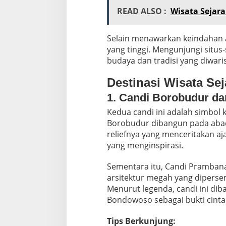
READ ALSO :
Wisata Sejar
Selain menawarkan keindahan ars
yang tinggi. Mengunjungi situs-
budaya dan tradisi yang diwari
Destinasi Wisata Sej
1. Candi Borobudur d
Kedua candi ini adalah simbol
Borobudur
dibangun pada abad
reliefnya yang menceritakan aj
yang menginspirasi.
Sementara itu,
Candi Pramban
arsitektur megah yang diperse
Menurut legenda, candi ini d
Bondowoso sebagai bukti cinta
Tips Berkunjung: