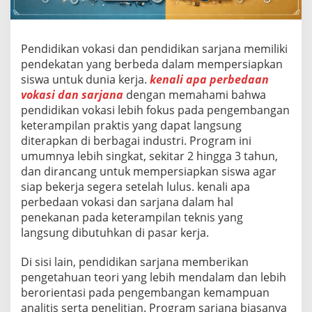
k
a
s
i
Pendidikan vokasi dan pendidikan sarjana memiliki
D
pendekatan yang berbeda dalam mempersiapkan
a
siswa untuk dunia kerja.
kenali apa perbedaan
n
vokasi dan sarjana
dengan memahami bahwa
S
pendidikan vokasi lebih fokus pada pengembangan
a
r
keterampilan praktis yang dapat langsung
j
diterapkan di berbagai industri. Program ini
a
umumnya lebih singkat, sekitar 2 hingga 3 tahun,
n
dan dirancang untuk mempersiapkan siswa agar
a
siap bekerja segera setelah lulus. kenali apa
perbedaan vokasi dan sarjana dalam hal
penekanan pada keterampilan teknis yang
langsung dibutuhkan di pasar kerja.
Di sisi lain, pendidikan sarjana memberikan
pengetahuan teori yang lebih mendalam dan lebih
berorientasi pada pengembangan kemampuan
analitis serta penelitian. Program sarjana biasanya