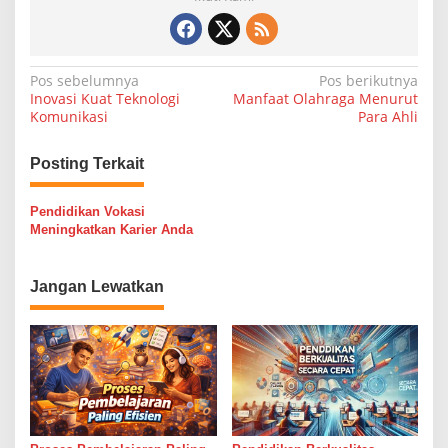
N
Pos sebelumnya
Pos berikutnya
Inovasi Kuat Teknologi
Manfaat Olahraga Menurut
a
Komunikasi
Para Ahli
v
i
Posting Terkait
g
Pendidikan Vokasi
a
Meningkatkan Karier Anda
s
i
Jangan Lewatkan
p
o
s