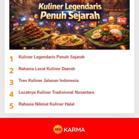
1
Kuliner Legendaris Penuh Sejarah
2
Rahasia Lezat Kuliner Daerah
3
Tren Kuliner Jalanan Indonesia
4
Lezatnya Kuliner Tradisional Nusantara
5
Rahasia Nikmat Kuliner Halal