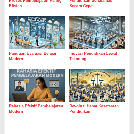
Proses Pembelajaran Paling
Pendidikan Berkualitas
Efisien
Secara Cepat
Panduan Evaluasi Belajar
Inovasi Pendidikan Lewat
Modern
Teknologi
Rahasia Efektif Pembelajaran
Revolusi Hebat Kesetaraan
Modern
Pendidikan