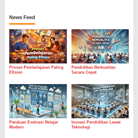
News Feed
Proses Pembelajaran Paling
Pendidikan Berkualitas
Efisien
Secara Cepat
Panduan Evaluasi Belajar
Inovasi Pendidikan Lewat
Modern
Teknologi