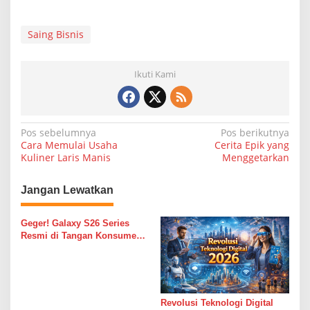
Saing Bisnis
Ikuti Kami
N
Pos sebelumnya
Pos berikutnya
Cara Memulai Usaha
Cerita Epik yang
a
Kuliner Laris Manis
Menggetarkan
v
i
Jangan Lewatkan
g
Geger! Galaxy S26 Series
a
Resmi di Tangan Konsumen
s
RI: Cuma di Unboxing Day!
i
p
Revolusi Teknologi Digital