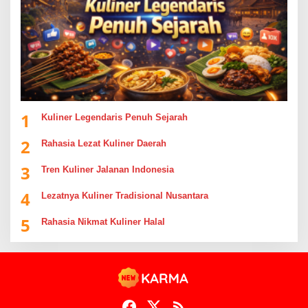
1
Kuliner Legendaris Penuh Sejarah
2
Rahasia Lezat Kuliner Daerah
3
Tren Kuliner Jalanan Indonesia
4
Lezatnya Kuliner Tradisional Nusantara
5
Rahasia Nikmat Kuliner Halal