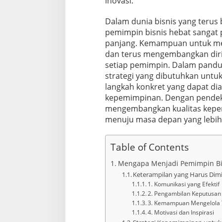
inovasi.
Dalam dunia bisnis yang teru
pemimpin bisnis hebat sangat
panjang. Kemampuan untuk men
dan terus mengembangkan diri s
setiap pemimpin. Dalam pandua
strategi yang dibutuhkan untuk
langkah konkret yang dapat di
kepemimpinan. Dengan pendeka
mengembangkan kualitas kep
menuju masa depan yang lebih
Table of Contents
Mengapa Menjadi Pemimpin Bis
Keterampilan yang Harus Dimi
1. Komunikasi yang Efektif
2. Pengambilan Keputusan
3. Kemampuan Mengelola
4. Motivasi dan Inspirasi