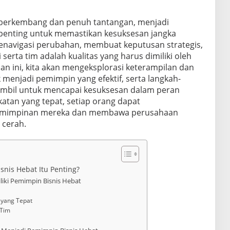
s berkembang dan penuh tantangan, menjadi
 penting untuk memastikan kesuksesan jangka
avigasi perubahan, membuat keputusan strategis,
erta tim adalah kualitas yang harus dimiliki oleh
n ini, kita akan mengeksplorasi keterampilan dan
 menjadi pemimpin yang efektif, serta langkah-
ambil untuk mencapai kesuksesan dalam peran
tan yang tepat, setiap orang dapat
emimpinan mereka dan membawa perusahaan
 cerah.
nis Hebat Itu Penting?
liki Pemimpin Bisnis Hebat
 yang Tepat
 Tim