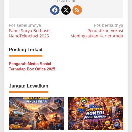
Ikuti Kami
N
Pos sebelumnya
Pos berikutnya
Panel Surya Berbasis
Pendidikan Vokasi
a
NanoTeknologi 2025
Meningkatkan Karier Anda
v
i
Posting Terkait
g
Pengaruh Media Sosial
a
Terhadap Box Office 2025
s
i
Jangan Lewatkan
p
o
s