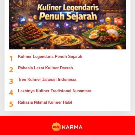
1
Kuliner Legendaris Penuh Sejarah
2
Rahasia Lezat Kuliner Daerah
3
Tren Kuliner Jalanan Indonesia
4
Lezatnya Kuliner Tradisional Nusantara
5
Rahasia Nikmat Kuliner Halal