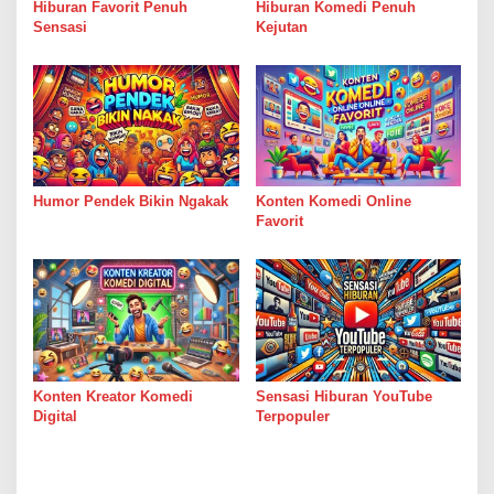
Hiburan Favorit Penuh
Hiburan Komedi Penuh
Sensasi
Kejutan
Humor Pendek Bikin Ngakak
Konten Komedi Online
Favorit
Konten Kreator Komedi
Sensasi Hiburan YouTube
Digital
Terpopuler