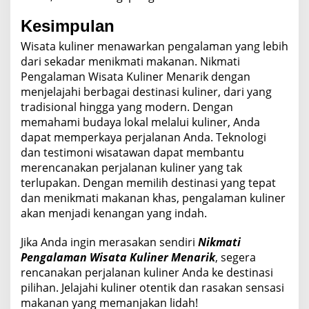
Kesimpulan
Wisata kuliner menawarkan pengalaman yang lebih
dari sekadar menikmati makanan. Nikmati
Pengalaman Wisata Kuliner Menarik dengan
menjelajahi berbagai destinasi kuliner, dari yang
tradisional hingga yang modern. Dengan
memahami budaya lokal melalui kuliner, Anda
dapat memperkaya perjalanan Anda. Teknologi
dan testimoni wisatawan dapat membantu
merencanakan perjalanan kuliner yang tak
terlupakan. Dengan memilih destinasi yang tepat
dan menikmati makanan khas, pengalaman kuliner
akan menjadi kenangan yang indah.
Jika Anda ingin merasakan sendiri
Nikmati
Pengalaman Wisata Kuliner Menarik
, segera
rencanakan perjalanan kuliner Anda ke destinasi
pilihan. Jelajahi kuliner otentik dan rasakan sensasi
makanan yang memanjakan lidah!