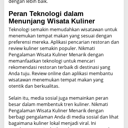
dengan lebih baik.
Peran Teknologi dalam
Menunjang Wisata Kuliner
Teknologi semakin memudahkan wisatawan untuk
menemukan tempat makan yang sesuai dengan
preferensi mereka. Aplikasi pencarian restoran dan
review kuliner semakin populer. Nikmati
Pengalaman Wisata Kuliner Menarik dengan
memanfaatkan teknologi untuk mencari
rekomendasi restoran terbaik di destinasi yang
Anda tuju. Review online dan aplikasi membantu
wisatawan menemukan tempat makan yang
otentik dan berkualitas.
Selain itu, media sosial juga memainkan peran
besar dalam membentuk tren kuliner. Nikmati
Pengalaman Wisata Kuliner Menarik dengan
berbagi pengalaman Anda di media sosial dan lihat
bagaimana kuliner lokal menjadi viral. Ini