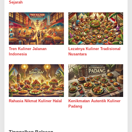
o
Sejarah
s
Tren Kuliner Jalanan
Lezatnya Kuliner Tradisional
Indonesia
Nusantara
Rahasia Nikmat Kuliner Halal
Kenikmatan Autentik Kuliner
Padang