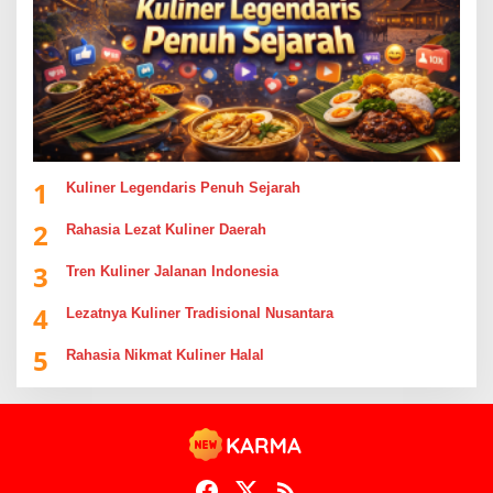
1
Kuliner Legendaris Penuh Sejarah
2
Rahasia Lezat Kuliner Daerah
3
Tren Kuliner Jalanan Indonesia
4
Lezatnya Kuliner Tradisional Nusantara
5
Rahasia Nikmat Kuliner Halal