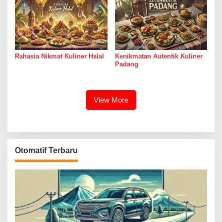
Rahasia Nikmat Kuliner Halal
Kenikmatan Autentik Kuliner
Padang
View More
Otomatif Terbaru