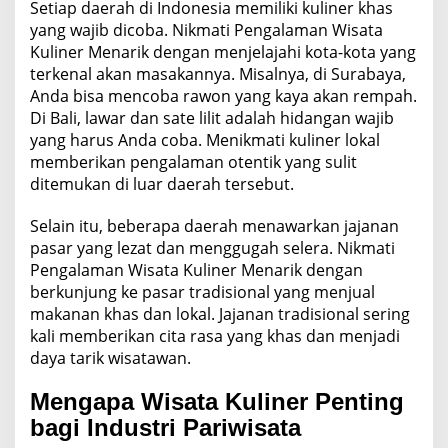
Setiap daerah di Indonesia memiliki kuliner khas
yang wajib dicoba. Nikmati Pengalaman Wisata
Kuliner Menarik dengan menjelajahi kota-kota yang
terkenal akan masakannya. Misalnya, di Surabaya,
Anda bisa mencoba rawon yang kaya akan rempah.
Di Bali, lawar dan sate lilit adalah hidangan wajib
yang harus Anda coba. Menikmati kuliner lokal
memberikan pengalaman otentik yang sulit
ditemukan di luar daerah tersebut.
Selain itu, beberapa daerah menawarkan jajanan
pasar yang lezat dan menggugah selera. Nikmati
Pengalaman Wisata Kuliner Menarik dengan
berkunjung ke pasar tradisional yang menjual
makanan khas dan lokal. Jajanan tradisional sering
kali memberikan cita rasa yang khas dan menjadi
daya tarik wisatawan.
Mengapa Wisata Kuliner Penting
bagi Industri Pariwisata