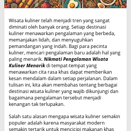
a
t
a
K
Wisata kuliner telah menjadi tren yang sangat
u
diminati oleh banyak orang. Setiap destinasi
l
kuliner menawarkan pengalaman yang berbeda,
i
memanjakan lidah, dan menyuguhkan
n
pemandangan yang indah. Bagi para pecinta
e
r
kuliner, mencari pengalaman baru adalah hal yang
M
paling menarik.
Nikmati Pengalaman Wisata
e
Kuliner Menarik
di tempat-tempat yang
n
menawarkan cita rasa khas dapat memberikan
a
r
kesan mendalam dalam setiap perjalanan. Dalam
i
tulisan ini, kita akan membahas tentang berbagai
k
destinasi wisata kuliner yang wajib dikunjungi dan
bagaimana pengalaman tersebut menjadi
kenangan tak terlupakan.
Salah satu alasan mengapa wisata kuliner semakin
populer adalah karena masyarakat modern
semakin tertarik untuk mencicipi makanan khas