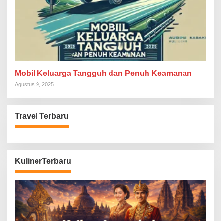
Mobil Keluarga Tangguh dan Penuh Keamanan
Agustus 9, 2025
Travel Terbaru
KulinerTerbaru