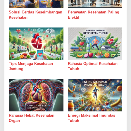
Solusi Cerdas Keseimbangan
Perawatan Kesehatan Paling
Kesehatan
Efektif
Tips Menjaga Kesehatan
Rahasia Optimal Kesehatan
Jantung
Tubuh
Rahasia Hebat Kesehatan
Energi Maksimal Imunitas
Organ
Tubuh