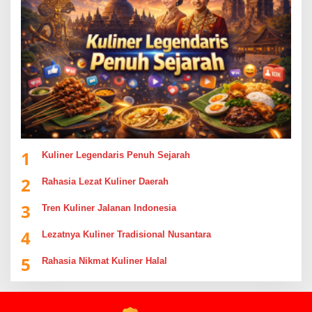
1
Kuliner Legendaris Penuh Sejarah
2
Rahasia Lezat Kuliner Daerah
3
Tren Kuliner Jalanan Indonesia
4
Lezatnya Kuliner Tradisional Nusantara
5
Rahasia Nikmat Kuliner Halal