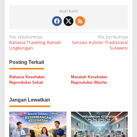
Ikuti Kami
N
Pos sebelumnya
Pos berikutnya
Rahasia Traveling Ramah
Sensasi Kuliner Tradisional
a
Lingkungan
Sulawesi
v
i
Posting Terkait
g
Rahasia Kesehatan
Masalah Kesehatan
a
Reproduksi Sehat
Reproduksi Wanita
s
i
Jangan Lewatkan
p
o
s