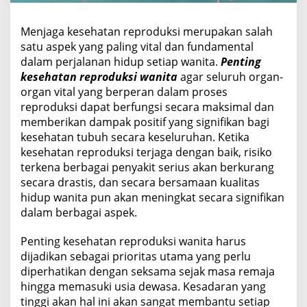
o
d
Menjaga kesehatan reproduksi merupakan salah
u
satu aspek yang paling vital dan fundamental
k
s
dalam perjalanan hidup setiap wanita.
Penting
i
kesehatan reproduksi wanita
agar seluruh organ-
W
organ vital yang berperan dalam proses
a
reproduksi dapat berfungsi secara maksimal dan
n
i
memberikan dampak positif yang signifikan bagi
t
kesehatan tubuh secara keseluruhan. Ketika
a
kesehatan reproduksi terjaga dengan baik, risiko
terkena berbagai penyakit serius akan berkurang
secara drastis, dan secara bersamaan kualitas
hidup wanita pun akan meningkat secara signifikan
dalam berbagai aspek.
Penting kesehatan reproduksi wanita harus
dijadikan sebagai prioritas utama yang perlu
diperhatikan dengan seksama sejak masa remaja
hingga memasuki usia dewasa. Kesadaran yang
tinggi akan hal ini akan sangat membantu setiap