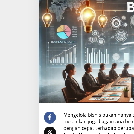
a
t
k
a
n
P
e
r
t
u
m
b
u
h
a
n
B
i
s
n
i
Mengelola bisnis bukan hanya s
s
melainkan juga bagaimana bis
dengan cepat terhadap peruba