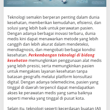
i
D
i
B
Teknologi semakin berperan penting dalam dunia
i
kesehatan, memberikan kemudahan, efisiensi, dan
d
solusi yang lebih baik untuk perawatan pasien.
a
Dengan adanya berbagai inovasi terbaru, dunia
n
medis kini dapat menawarkan metode yang lebih
g
K
canggih dan lebih akurat dalam mendeteksi,
e
mendiagnosis, dan mengobati berbagai kondisi
s
kesehatan.
Perkembangan teknologi di bidang
e
kesehatan
memungkinkan penggunaan alat medis
h
a
yang lebih presisi, serta memungkinkan pasien
t
untuk mengakses layanan kesehatan tanpa
a
batasan geografis melalui platform konsultasi
n
digital. Dengan adanya telemedicine, pasien yang
tinggal di daerah terpencil dapat mendapatkan
akses ke perawatan medis yang sama baiknya
seperti mereka yang tinggal di pusat kota.
Selain itu, teknologi seperti kecerdasan buatan (AI)