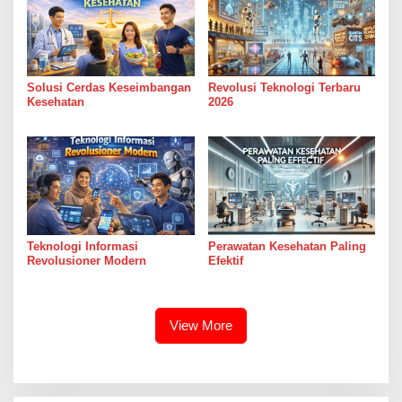
Solusi Cerdas Keseimbangan
Revolusi Teknologi Terbaru
Kesehatan
2026
Teknologi Informasi
Perawatan Kesehatan Paling
Revolusioner Modern
Efektif
View More