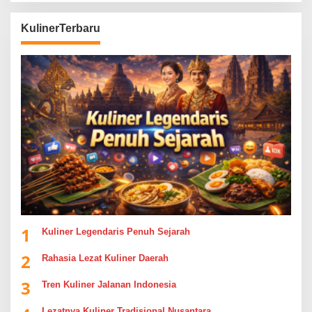
KulinerTerbaru
1
Kuliner Legendaris Penuh Sejarah
2
Rahasia Lezat Kuliner Daerah
3
Tren Kuliner Jalanan Indonesia
Lezatnya Kuliner Tradisional Nusantara