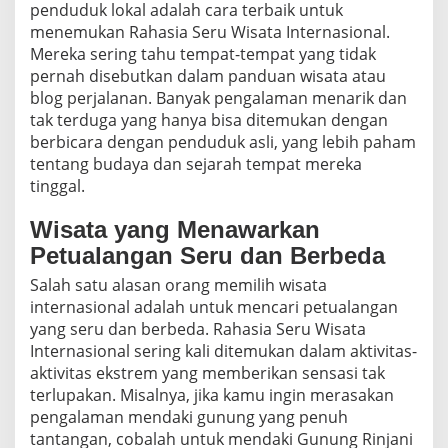
penduduk lokal adalah cara terbaik untuk
menemukan Rahasia Seru Wisata Internasional.
Mereka sering tahu tempat-tempat yang tidak
pernah disebutkan dalam panduan wisata atau
blog perjalanan. Banyak pengalaman menarik dan
tak terduga yang hanya bisa ditemukan dengan
berbicara dengan penduduk asli, yang lebih paham
tentang budaya dan sejarah tempat mereka
tinggal.
Wisata yang Menawarkan
Petualangan Seru dan Berbeda
Salah satu alasan orang memilih wisata
internasional adalah untuk mencari petualangan
yang seru dan berbeda. Rahasia Seru Wisata
Internasional sering kali ditemukan dalam aktivitas-
aktivitas ekstrem yang memberikan sensasi tak
terlupakan. Misalnya, jika kamu ingin merasakan
pengalaman mendaki gunung yang penuh
tantangan, cobalah untuk mendaki Gunung Rinjani