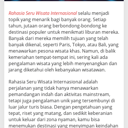
e
r
Rahasia Seru Wisata Internasional
selalu menjadi
n
topik yang menarik bagi banyak orang. Setiap
a
s
tahun, jutaan orang berbondong-bondong ke
i
destinasi populer untuk menikmati liburan mereka.
o
Banyak dari mereka memilih tujuan yang telah
n
banyak dikenal, seperti Paris, Tokyo, atau Bali, yang
a
l
menawarkan pesona wisata khas. Namun, di balik
kemeriahan tempat-tempat ini, sering kali ada
pengalaman wisata yang lebih menyenangkan dan
jarang diketahui oleh kebanyakan wisatawan.
Rahasia Seru Wisata Internasional adalah
perjalanan yang tidak hanya menawarkan
pemandangan indah dan aktivitas mainstream,
tetapi juga pengalaman unik yang tersembunyi di
luar jalur turis biasa. Dengan pengetahuan yang
tepat, riset yang matang, dan sedikit keberanian
untuk keluar dari zona nyaman, kamu bisa
menemukan destinasi yang menyimpan keindahan