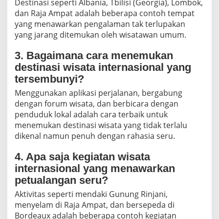
Destinasi seperti Albania, Tbilisi (Georgia), Lombok,
dan Raja Ampat adalah beberapa contoh tempat
yang menawarkan pengalaman tak terlupakan
yang jarang ditemukan oleh wisatawan umum.
3. Bagaimana cara menemukan
destinasi wisata internasional yang
tersembunyi?
Menggunakan aplikasi perjalanan, bergabung
dengan forum wisata, dan berbicara dengan
penduduk lokal adalah cara terbaik untuk
menemukan destinasi wisata yang tidak terlalu
dikenal namun penuh dengan rahasia seru.
4. Apa saja kegiatan wisata
internasional yang menawarkan
petualangan seru?
Aktivitas seperti mendaki Gunung Rinjani,
menyelam di Raja Ampat, dan bersepeda di
Bordeaux adalah beberapa contoh kegiatan