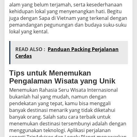
alam yang belum terjamah, serta kesederhanaan
kehidupan lokal yang menyenangkan hati. Begitu
juga dengan Sapa di Vietnam yang terkenal dengan
pemandangan pegunungan dan budaya suku-suku
lokal yang kental.
READ ALSO :
Panduan Packing Perjalanan
Cerdas
Tips untuk Menemukan
Pengalaman Wisata yang Unik
Menemukan Rahasia Seru Wisata Internasional
bukanlah hal yang mudah, namun dengan
pendekatan yang tepat, kamu bisa menggali
banyak destinasi menarik yang tidak diketahui
banyak orang. Salah satu cara terbaik untuk
menemukan destinasi tersembunyi adalah dengan
menggunakan teknologi. Aplikasi perjalanan
seperti TripAdvisor dan Lonely Planet menawarkan