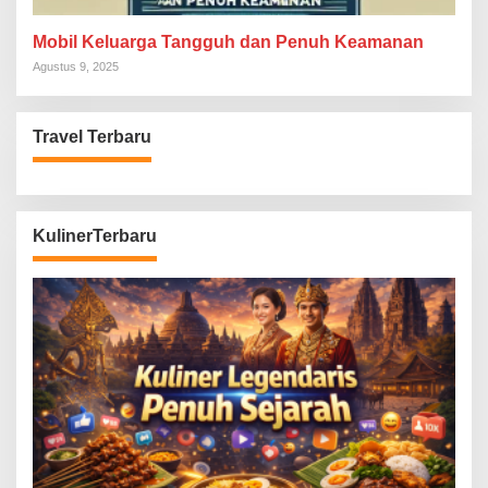
Mobil Keluarga Tangguh dan Penuh Keamanan
Agustus 9, 2025
Travel Terbaru
KulinerTerbaru