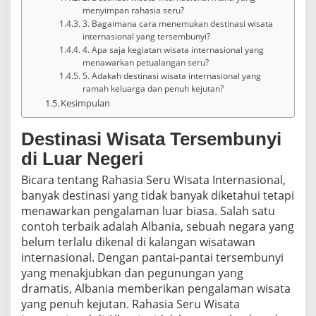
menyimpan rahasia seru?
3. Bagaimana cara menemukan destinasi wisata
internasional yang tersembunyi?
4. Apa saja kegiatan wisata internasional yang
menawarkan petualangan seru?
5. Adakah destinasi wisata internasional yang
ramah keluarga dan penuh kejutan?
Kesimpulan
Destinasi Wisata Tersembunyi
di Luar Negeri
Bicara tentang Rahasia Seru Wisata Internasional,
banyak destinasi yang tidak banyak diketahui tetapi
menawarkan pengalaman luar biasa. Salah satu
contoh terbaik adalah Albania, sebuah negara yang
belum terlalu dikenal di kalangan wisatawan
internasional. Dengan pantai-pantai tersembunyi
yang menakjubkan dan pegunungan yang
dramatis, Albania memberikan pengalaman wisata
yang penuh kejutan. Rahasia Seru Wisata