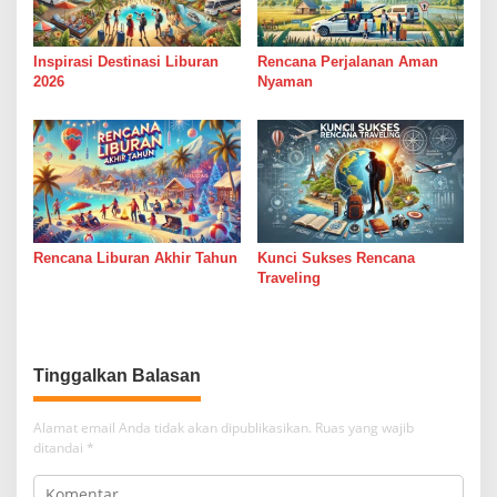
Inspirasi Destinasi Liburan
Rencana Perjalanan Aman
2026
Nyaman
Rencana Liburan Akhir Tahun
Kunci Sukses Rencana
Traveling
Tinggalkan Balasan
Alamat email Anda tidak akan dipublikasikan.
Ruas yang wajib
ditandai
*