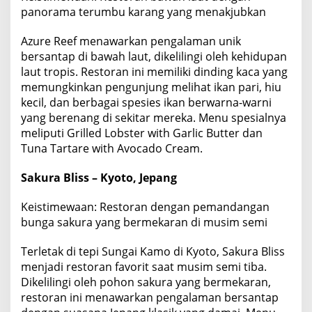
panorama terumbu karang yang menakjubkan
Azure Reef menawarkan pengalaman unik
bersantap di bawah laut, dikelilingi oleh kehidupan
laut tropis. Restoran ini memiliki dinding kaca yang
memungkinkan pengunjung melihat ikan pari, hiu
kecil, dan berbagai spesies ikan berwarna-warni
yang berenang di sekitar mereka. Menu spesialnya
meliputi Grilled Lobster with Garlic Butter dan
Tuna Tartare with Avocado Cream.
Sakura Bliss – Kyoto, Jepang
Keistimewaan: Restoran dengan pemandangan
bunga sakura yang bermekaran di musim semi
Terletak di tepi Sungai Kamo di Kyoto, Sakura Bliss
menjadi restoran favorit saat musim semi tiba.
Dikelilingi oleh pohon sakura yang bermekaran,
restoran ini menawarkan pengalaman bersantap