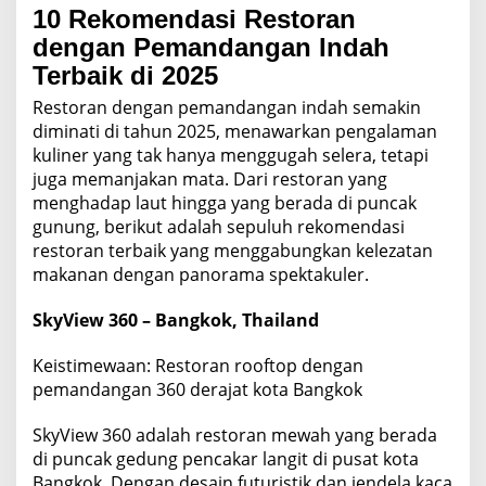
10 Rekomendasi Restoran
dengan Pemandangan Indah
Terbaik di 2025
Restoran dengan pemandangan indah semakin
diminati di tahun 2025, menawarkan pengalaman
kuliner yang tak hanya menggugah selera, tetapi
juga memanjakan mata. Dari restoran yang
menghadap laut hingga yang berada di puncak
gunung, berikut adalah sepuluh rekomendasi
restoran terbaik yang menggabungkan kelezatan
makanan dengan panorama spektakuler.
SkyView 360 – Bangkok, Thailand
Keistimewaan: Restoran rooftop dengan
pemandangan 360 derajat kota Bangkok
SkyView 360 adalah restoran mewah yang berada
di puncak gedung pencakar langit di pusat kota
Bangkok. Dengan desain futuristik dan jendela kaca