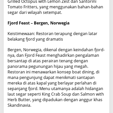
Grilled Octopus with Lemon Zest dan Santorini
Tomato Fritters, yang menggunakan bahan-bahan
segar dari wilayah setempat.
Fjord Feast – Bergen, Norwegia
Keistimewaan: Restoran terapung dengan latar
belakang fjord yang dramatis
Bergen, Norwegia, dikenal dengan keindahan fjord-
nya, dan Fjord Feast menghadirkan pengalaman
bersantap di atas perairan tenang dengan
panorama pegunungan hijau yang megah.
Restoran ini menawarkan konsep boat dining, di
mana pengunjung dapat menikmati santapan
mereka di atas kapal yang berlayar perlahan di
sepanjang fjord. Menu utamanya adalah hidangan
laut segar seperti King Crab Soup dan Salmon with
Herb Butter, yang dipadukan dengan anggur khas
Skandinavia.