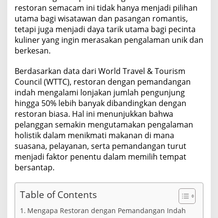
restoran semacam ini tidak hanya menjadi pilihan
0
2
utama bagi wisatawan dan pasangan romantis,
5
tetapi juga menjadi daya tarik utama bagi pecinta
kuliner yang ingin merasakan pengalaman unik dan
berkesan.
Berdasarkan data dari World Travel & Tourism
Council (WTTC), restoran dengan pemandangan
indah mengalami lonjakan jumlah pengunjung
hingga 50% lebih banyak dibandingkan dengan
restoran biasa. Hal ini menunjukkan bahwa
pelanggan semakin mengutamakan pengalaman
holistik dalam menikmati makanan di mana
suasana, pelayanan, serta pemandangan turut
menjadi faktor penentu dalam memilih tempat
bersantap.
Table of Contents
Mengapa Restoran dengan Pemandangan Indah