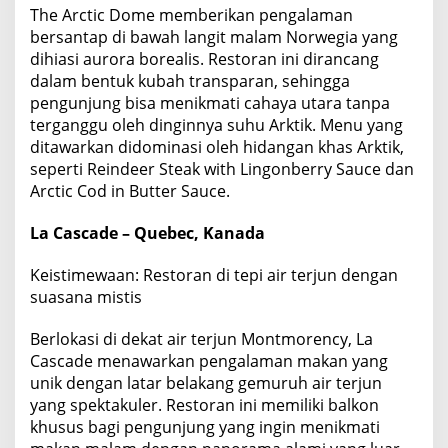
The Arctic Dome memberikan pengalaman
bersantap di bawah langit malam Norwegia yang
dihiasi aurora borealis. Restoran ini dirancang
dalam bentuk kubah transparan, sehingga
pengunjung bisa menikmati cahaya utara tanpa
terganggu oleh dinginnya suhu Arktik. Menu yang
ditawarkan didominasi oleh hidangan khas Arktik,
seperti Reindeer Steak with Lingonberry Sauce dan
Arctic Cod in Butter Sauce.
La Cascade – Quebec, Kanada
Keistimewaan: Restoran di tepi air terjun dengan
suasana mistis
Berlokasi di dekat air terjun Montmorency, La
Cascade menawarkan pengalaman makan yang
unik dengan latar belakang gemuruh air terjun
yang spektakuler. Restoran ini memiliki balkon
khusus bagi pengunjung yang ingin menikmati