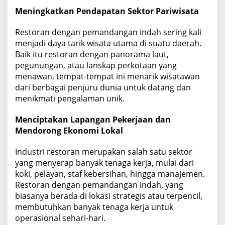
Meningkatkan Pendapatan Sektor Pariwisata
Restoran dengan pemandangan indah sering kali
menjadi daya tarik wisata utama di suatu daerah.
Baik itu restoran dengan panorama laut,
pegunungan, atau lanskap perkotaan yang
menawan, tempat-tempat ini menarik wisatawan
dari berbagai penjuru dunia untuk datang dan
menikmati pengalaman unik.
Menciptakan Lapangan Pekerjaan dan
Mendorong Ekonomi Lokal
Industri restoran merupakan salah satu sektor
yang menyerap banyak tenaga kerja, mulai dari
koki, pelayan, staf kebersihan, hingga manajemen.
Restoran dengan pemandangan indah, yang
biasanya berada di lokasi strategis atau terpencil,
membutuhkan banyak tenaga kerja untuk
operasional sehari-hari.