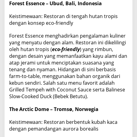
Forest Essence – Ubud, Bali, Indonesia
Keistimewaan: Restoran di tengah hutan tropis
dengan konsep eco-friendly
Forest Essence menghadirkan pengalaman kuliner
yang menyatu dengan alam. Restoran ini dikelilingi
oleh hutan tropis (
eco-friendly
) yang rimbun,
dengan desain yang memanfaatkan kayu alami dan
atap jerami untuk menciptakan suasana yang
tenang dan nyaman. Hidangan di sini berbasis
farm-to-table, menggunakan bahan organik dari
kebun sendiri. Salah satu menu favorit adalah
Grilled Tempeh with Coconut Sauce serta Balinese
Slow-Cooked Duck (Bebek Betutu).
The Arctic Dome – Tromsø, Norwegia
Keistimewaan: Restoran berbentuk kubah kaca
dengan pemandangan aurora borealis