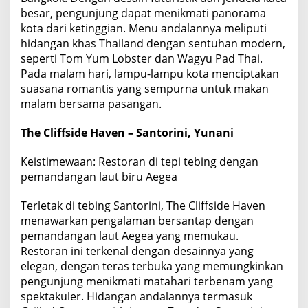
besar, pengunjung dapat menikmati panorama
kota dari ketinggian. Menu andalannya meliputi
hidangan khas Thailand dengan sentuhan modern,
seperti Tom Yum Lobster dan Wagyu Pad Thai.
Pada malam hari, lampu-lampu kota menciptakan
suasana romantis yang sempurna untuk makan
malam bersama pasangan.
The Cliffside Haven – Santorini, Yunani
Keistimewaan: Restoran di tepi tebing dengan
pemandangan laut biru Aegea
Terletak di tebing Santorini, The Cliffside Haven
menawarkan pengalaman bersantap dengan
pemandangan laut Aegea yang memukau.
Restoran ini terkenal dengan desainnya yang
elegan, dengan teras terbuka yang memungkinkan
pengunjung menikmati matahari terbenam yang
spektakuler. Hidangan andalannya termasuk