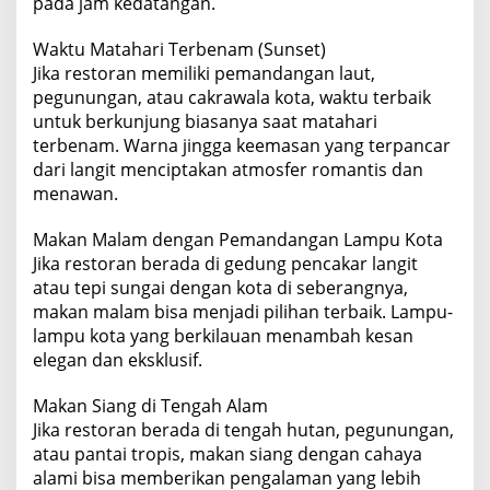
pada jam kedatangan.
Waktu Matahari Terbenam (Sunset)
Jika restoran memiliki pemandangan laut,
pegunungan, atau cakrawala kota, waktu terbaik
untuk berkunjung biasanya saat matahari
terbenam. Warna jingga keemasan yang terpancar
dari langit menciptakan atmosfer romantis dan
menawan.
Makan Malam dengan Pemandangan Lampu Kota
Jika restoran berada di gedung pencakar langit
atau tepi sungai dengan kota di seberangnya,
makan malam bisa menjadi pilihan terbaik. Lampu-
lampu kota yang berkilauan menambah kesan
elegan dan eksklusif.
Makan Siang di Tengah Alam
Jika restoran berada di tengah hutan, pegunungan,
atau pantai tropis, makan siang dengan cahaya
alami bisa memberikan pengalaman yang lebih