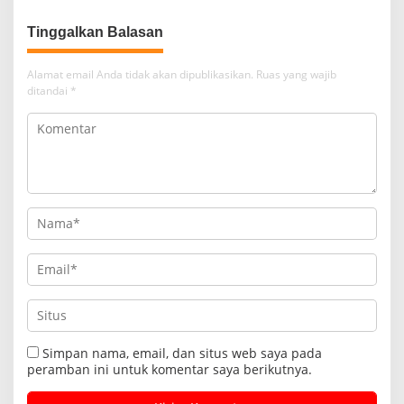
Tinggalkan Balasan
Alamat email Anda tidak akan dipublikasikan.
Ruas yang wajib
ditandai
*
Simpan nama, email, dan situs web saya pada
peramban ini untuk komentar saya berikutnya.