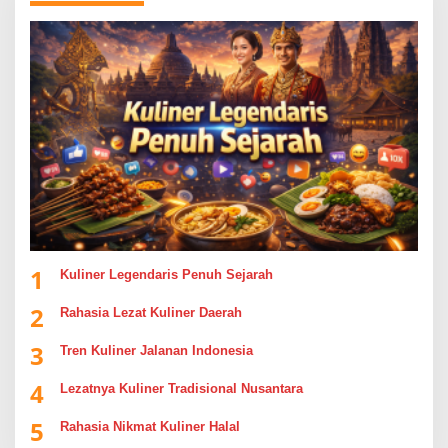
1
Kuliner Legendaris Penuh Sejarah
2
Rahasia Lezat Kuliner Daerah
3
Tren Kuliner Jalanan Indonesia
4
Lezatnya Kuliner Tradisional Nusantara
5
Rahasia Nikmat Kuliner Halal