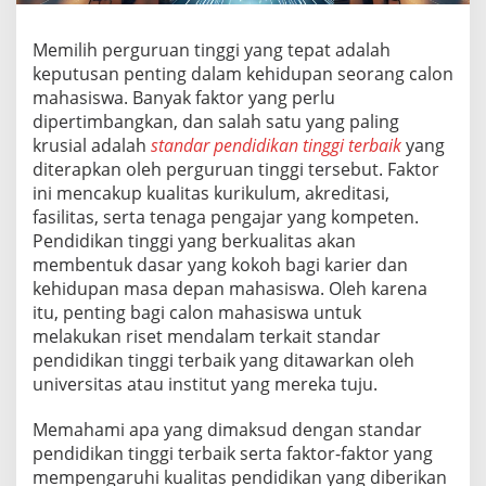
g
g
Memilih perguruan tinggi yang tepat adalah
i
keputusan penting dalam kehidupan seorang calon
T
e
mahasiswa. Banyak faktor yang perlu
r
dipertimbangkan, dan salah satu yang paling
b
krusial adalah
standar pendidikan tinggi terbaik
yang
a
diterapkan oleh perguruan tinggi tersebut. Faktor
i
k
ini mencakup kualitas kurikulum, akreditasi,
fasilitas, serta tenaga pengajar yang kompeten.
Pendidikan tinggi yang berkualitas akan
membentuk dasar yang kokoh bagi karier dan
kehidupan masa depan mahasiswa. Oleh karena
itu, penting bagi calon mahasiswa untuk
melakukan riset mendalam terkait standar
pendidikan tinggi terbaik yang ditawarkan oleh
universitas atau institut yang mereka tuju.
Memahami apa yang dimaksud dengan standar
pendidikan tinggi terbaik serta faktor-faktor yang
mempengaruhi kualitas pendidikan yang diberikan