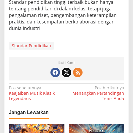
Standar pendidikan tinggi terbaik bukan hanya
tentang pendidikan di dalam kelas, tetapi juga
pengalaman riset, pengembangan keterampilan
praktis, dan kesempatan berkolaborasi dengan
dunia industri.
Standar Pendidikan
Ikuti Kami
N
Pos sebelumnya
Pos berikutnya
Keajaiban Musik Klasik
Menangkan Pertandingan
a
Legendaris
Tenis Anda
v
i
Jangan Lewatkan
g
a