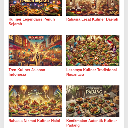
Kuliner Legendaris Penuh
Rahasia Lezat Kuliner Daerah
Sejarah
Tren Kuliner Jalanan
Lezatnya Kuliner Tradisional
Indonesia
Nusantara
Rahasia Nikmat Kuliner Halal
Kenikmatan Autentik Kuliner
Padang