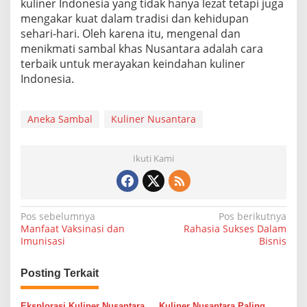
kuliner Indonesia yang tidak hanya lezat tetapi juga
mengakar kuat dalam tradisi dan kehidupan
sehari-hari. Oleh karena itu, mengenal dan
menikmati sambal khas Nusantara adalah cara
terbaik untuk merayakan keindahan kuliner
Indonesia.
Aneka Sambal
Kuliner Nusantara
Ikuti Kami
N
Pos sebelumnya
Pos berikutnya
Manfaat Vaksinasi dan
Rahasia Sukses Dalam
a
Imunisasi
Bisnis
v
i
Posting Terkait
g
Eksplorasi Kuliner Nusantara
Kuliner Nusantara Paling