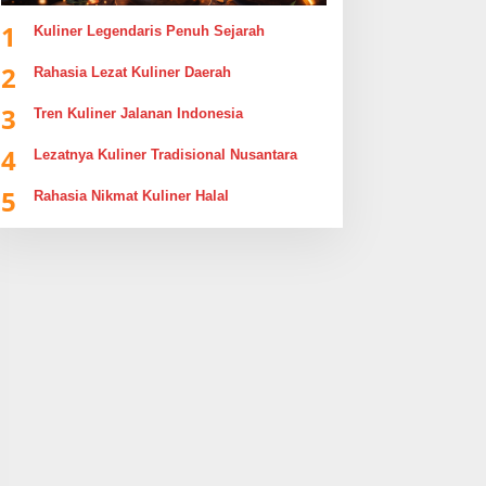
1
Kuliner Legendaris Penuh Sejarah
2
Rahasia Lezat Kuliner Daerah
3
Tren Kuliner Jalanan Indonesia
4
Lezatnya Kuliner Tradisional Nusantara
5
Rahasia Nikmat Kuliner Halal