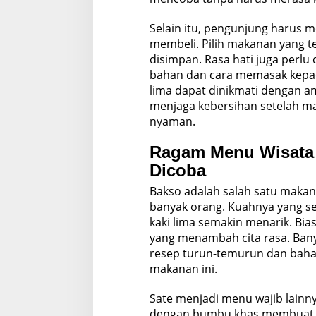
Selain itu, pengunjung harus
membeli. Pilih makanan yang t
disimpan. Rasa hati juga perlu
bahan dan cara memasak kepada
lima dapat dinikmati dengan 
menjaga kebersihan setelah m
nyaman.
Ragam Menu Wisata 
Dicoba
Bakso adalah salah satu makana
banyak orang. Kuahnya yang se
kaki lima semakin menarik. Bia
yang menambah cita rasa. Ban
resep turun-temurun dan bahan
makanan ini.
Sate menjadi menu wajib lainny
dengan bumbu khas membuat sat