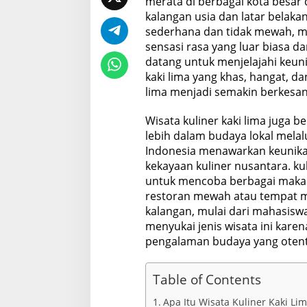
merata di berbagai kota besar 
kalangan usia dan latar belaka
sederhana dan tidak mewah, ma
sensasi rasa yang luar biasa d
datang untuk menjelajahi keun
kaki lima yang khas, hangat, 
lima menjadi semakin berkesan
Wisata kuliner kaki lima juga
lebih dalam budaya lokal melal
Indonesia menawarkan keunika
kekayaan kuliner nusantara. k
untuk mencoba berbagai makanan
restoran mewah atau tempat m
kalangan, mulai dari mahasisw
menyukai jenis wisata ini kar
pengalaman budaya yang otent
Table of Contents
Apa Itu Wisata Kuliner Kaki Li