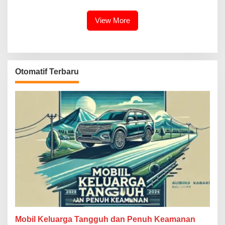
View More
Otomatif Terbaru
Mobil Keluarga Tangguh dan Penuh Keamanan