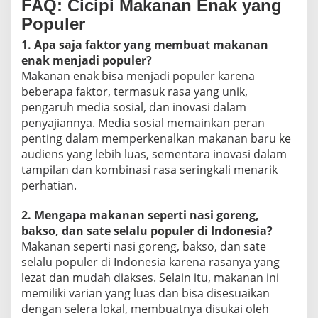
FAQ: Cicipi Makanan Enak yang
Populer
1. Apa saja faktor yang membuat makanan
enak menjadi populer?
Makanan enak bisa menjadi populer karena
beberapa faktor, termasuk rasa yang unik,
pengaruh media sosial, dan inovasi dalam
penyajiannya. Media sosial memainkan peran
penting dalam memperkenalkan makanan baru ke
audiens yang lebih luas, sementara inovasi dalam
tampilan dan kombinasi rasa seringkali menarik
perhatian.
2. Mengapa makanan seperti nasi goreng,
bakso, dan sate selalu populer di Indonesia?
Makanan seperti nasi goreng, bakso, dan sate
selalu populer di Indonesia karena rasanya yang
lezat dan mudah diakses. Selain itu, makanan ini
memiliki varian yang luas dan bisa disesuaikan
dengan selera lokal, membuatnya disukai oleh