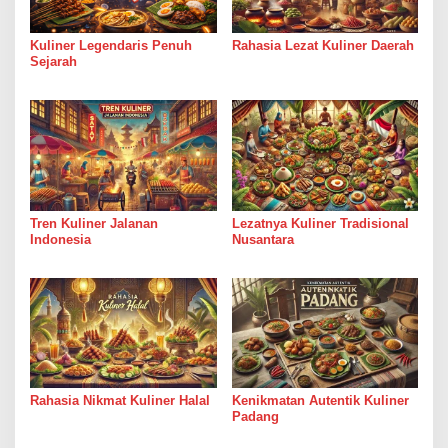
Kuliner Legendaris Penuh
Rahasia Lezat Kuliner Daerah
Sejarah
Tren Kuliner Jalanan
Lezatnya Kuliner Tradisional
Indonesia
Nusantara
Rahasia Nikmat Kuliner Halal
Kenikmatan Autentik Kuliner
Padang