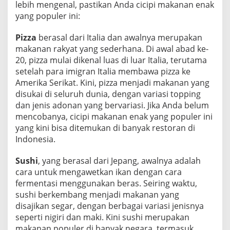
lebih mengenal, pastikan Anda cicipi makanan enak
yang populer ini:
Pizza
berasal dari Italia dan awalnya merupakan
makanan rakyat yang sederhana. Di awal abad ke-
20, pizza mulai dikenal luas di luar Italia, terutama
setelah para imigran Italia membawa pizza ke
Amerika Serikat. Kini, pizza menjadi makanan yang
disukai di seluruh dunia, dengan variasi topping
dan jenis adonan yang bervariasi. Jika Anda belum
mencobanya, cicipi makanan enak yang populer ini
yang kini bisa ditemukan di banyak restoran di
Indonesia.
Sushi
, yang berasal dari Jepang, awalnya adalah
cara untuk mengawetkan ikan dengan cara
fermentasi menggunakan beras. Seiring waktu,
sushi berkembang menjadi makanan yang
disajikan segar, dengan berbagai variasi jenisnya
seperti nigiri dan maki. Kini sushi merupakan
makanan populer di banyak negara, termasuk