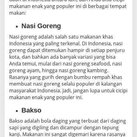
makanan enak yang populer ini di berbagai tempat
makan:
Nasi Goreng
Nasi goreng adalah salah satu makanan khas
Indonesia yang paling terkenal. Di Indonesia, nasi
goreng dapat ditemukan hampir di setiap penjuru
kota, dan bahkan ada banyak variasi yang bisa
Anda temui, mulai dari nasi goreng seafood, nasi
goreng ayam, hingga nasi goreng kambing.
Rasanya yang gurih dengan bumbu rempah khas
membuat nasi goreng selalu populer di kalangan
masyarakat Indonesia. Jadi, jangan lupa untuk cicipi
makanan enak yang populer ini.
Bakso
Bakso adalah bola daging yang terbuat dari daging
sapi yang digiling dan dicampur dengan tepung
kanji. Makanan ini sangat digemari karena rasanya