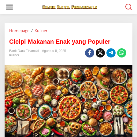
L
e
w
a
t
i
Homepage
/
Kuliner
C
k
i
e
Cicipi Makanan Enak yang Populer
c
k
i
Bank Data Financial
Agustus 8, 2025
o
p
Kuliner
n
i
t
M
e
a
n
k
a
n
a
n
E
n
a
k
y
a
n