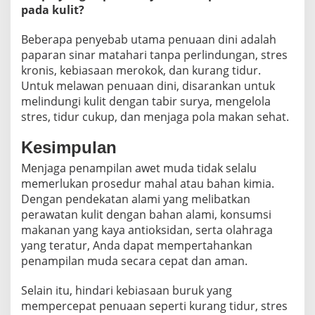
pada kulit?
Beberapa penyebab utama penuaan dini adalah
paparan sinar matahari tanpa perlindungan, stres
kronis, kebiasaan merokok, dan kurang tidur.
Untuk melawan penuaan dini, disarankan untuk
melindungi kulit dengan tabir surya, mengelola
stres, tidur cukup, dan menjaga pola makan sehat.
Kesimpulan
Menjaga penampilan awet muda tidak selalu
memerlukan prosedur mahal atau bahan kimia.
Dengan pendekatan alami yang melibatkan
perawatan kulit dengan bahan alami, konsumsi
makanan yang kaya antioksidan, serta olahraga
yang teratur, Anda dapat mempertahankan
penampilan muda secara cepat dan aman.
Selain itu, hindari kebiasaan buruk yang
mempercepat penuaan seperti kurang tidur, stres