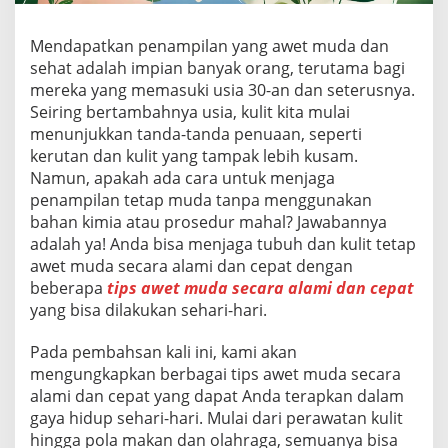
a
m
Mendapatkan penampilan yang awet muda dan
i
sehat adalah impian banyak orang, terutama bagi
D
a
mereka yang memasuki usia 30-an dan seterusnya.
n
Seiring bertambahnya usia, kulit kita mulai
C
menunjukkan tanda-tanda penuaan, seperti
e
kerutan dan kulit yang tampak lebih kusam.
p
a
Namun, apakah ada cara untuk menjaga
t
penampilan tetap muda tanpa menggunakan
bahan kimia atau prosedur mahal? Jawabannya
adalah ya! Anda bisa menjaga tubuh dan kulit tetap
awet muda secara alami dan cepat dengan
beberapa
tips awet muda secara alami dan cepat
yang bisa dilakukan sehari-hari.
Pada pembahsan kali ini, kami akan
mengungkapkan berbagai tips awet muda secara
alami dan cepat yang dapat Anda terapkan dalam
gaya hidup sehari-hari. Mulai dari perawatan kulit
hingga pola makan dan olahraga, semuanya bisa