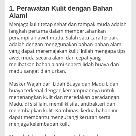
1. Perawatan Kulit dengan Bahan
Alami
Menjaga kulit tetap sehat dan tampak muda adalah
langkah pertama dalam mempertahankan
penampilan awet muda. Salah satu cara terbaik
adalah dengan menggunakan bahan-bahan alami
yang dapat meremajakan kulit. Inilah mengapa tips
awet muda secara alami dan cepat yang
melibatkan bahan alami seperti lidah buaya dan
madu sangat dianjurkan.
Masker Wajah dari Lidah Buaya dan Madu Lidah
buaya terkenal dengan kemampuannya untuk
menenangkan kulit dan meredakan peradangan.
Madu, di sisi lain, memiliki sifat antibakteri dan
melembapkan kulit. Kombinasi kedua bahan ini
dapat membantu mengurangi kerutan serta
menjaga kelembapan kulit.