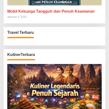
Mobil Keluarga Tangguh dan Penuh Keamanan
Agustus 9, 2025
Travel Terbaru
KulinerTerbaru