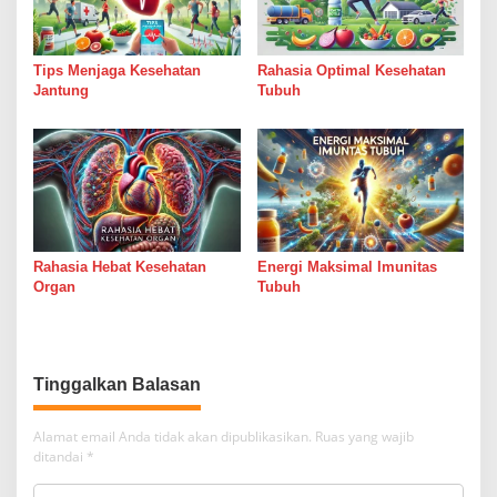
Tips Menjaga Kesehatan
Rahasia Optimal Kesehatan
Jantung
Tubuh
Rahasia Hebat Kesehatan
Energi Maksimal Imunitas
Organ
Tubuh
Tinggalkan Balasan
Alamat email Anda tidak akan dipublikasikan.
Ruas yang wajib
ditandai
*