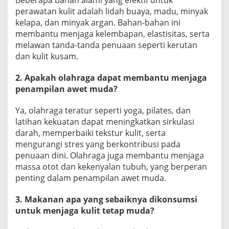
perawatan kulit adalah lidah buaya, madu, minyak
kelapa, dan minyak argan. Bahan-bahan ini
membantu menjaga kelembapan, elastisitas, serta
melawan tanda-tanda penuaan seperti kerutan
dan kulit kusam.
2. Apakah olahraga dapat membantu menjaga
penampilan awet muda?
Ya, olahraga teratur seperti yoga, pilates, dan
latihan kekuatan dapat meningkatkan sirkulasi
darah, memperbaiki tekstur kulit, serta
mengurangi stres yang berkontribusi pada
penuaan dini. Olahraga juga membantu menjaga
massa otot dan kekenyalan tubuh, yang berperan
penting dalam penampilan awet muda.
3. Makanan apa yang sebaiknya dikonsumsi
untuk menjaga kulit tetap muda?