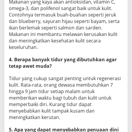
Makanan yang kaya akan antioksidan, vitamin C,
omega-3, dan polifenol sangat baik untuk kulit.
Contohnya termasuk buah-buahan seperti jeruk
dan blueberry, sayuran hijau seperti bayam, serta
ikan berlemak seperti salmon dan sarden.
Makanan ini membantu melawan kerusakan kulit
dan meningkatkan kesehatan kulit secara
keseluruhan.
4. Berapa banyak tidur yang dibutuhkan agar
tetap awet muda?
Tidur yang cukup sangat penting untuk regenerasi
kulit. Rata-rata, orang dewasa membutuhkan 7
hingga 9 jam tidur setiap malam untuk
memberikan waktu bagi tubuh dan kulit untuk
memperbaiki diri. Kurang tidur dapat
menyebabkan kulit tampak kusam dan
meningkatkan kerutan.
5. Apa yang dapat menyebabkan penuaan dini