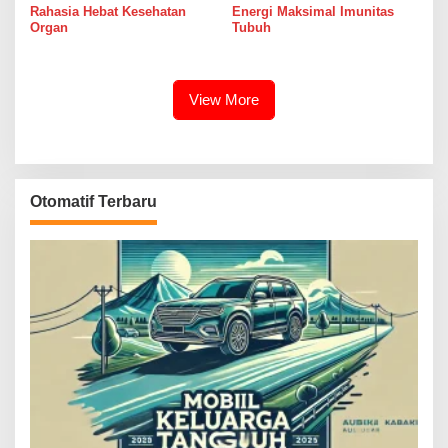
Rahasia Hebat Kesehatan
Energi Maksimal Imunitas
Organ
Tubuh
View More
Otomatif Terbaru