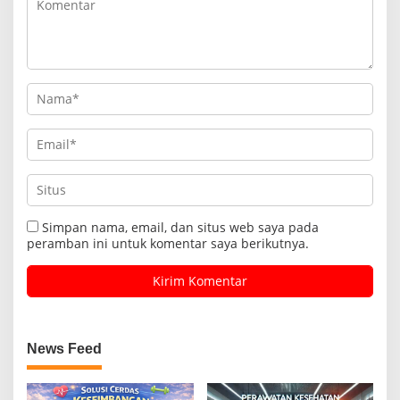
Simpan nama, email, dan situs web saya pada
peramban ini untuk komentar saya berikutnya.
News Feed