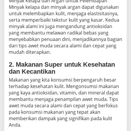
Minyak Kelapa dan Argan untuk Pelembapan
Minyak kelapa dan minyak argan dapat digunakan
untuk melembapkan kulit, menjaga elastisitasnya,
serta memperbaiki tekstur kulit yang kasar. Kedua
minyak alami ini juga mengandung antioksidan
yang membantu melawan radikal bebas yang
menyebabkan penuaan dini, menjadikannya bagian
dari tips awet muda secara alami dan cepat yang
mudah diterapkan.
2. Makanan Super untuk Kesehatan
dan Kecantikan
Makanan yang kita konsumsi berpengaruh besar
terhadap kesehatan kulit. Mengonsumsi makanan
yang kaya antioksidan, vitamin, dan mineral dapat
membantu menjaga penampilan awet muda. Tips
awet muda secara alami dan cepat yang berfokus
pada konsumsi makanan yang tepat akan
memberikan dampak yang signifikan pada kulit
Anda.