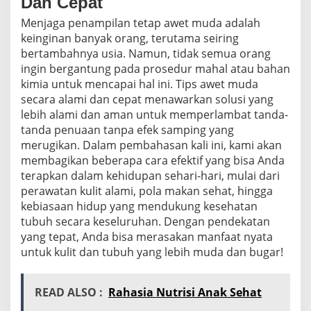
Dan Cepat
Menjaga penampilan tetap awet muda adalah
keinginan banyak orang, terutama seiring
bertambahnya usia. Namun, tidak semua orang
ingin bergantung pada prosedur mahal atau bahan
kimia untuk mencapai hal ini. Tips awet muda
secara alami dan cepat menawarkan solusi yang
lebih alami dan aman untuk memperlambat tanda-
tanda penuaan tanpa efek samping yang
merugikan. Dalam pembahasan kali ini, kami akan
membagikan beberapa cara efektif yang bisa Anda
terapkan dalam kehidupan sehari-hari, mulai dari
perawatan kulit alami, pola makan sehat, hingga
kebiasaan hidup yang mendukung kesehatan
tubuh secara keseluruhan. Dengan pendekatan
yang tepat, Anda bisa merasakan manfaat nyata
untuk kulit dan tubuh yang lebih muda dan bugar!
READ ALSO :
Rahasia Nutrisi Anak Sehat