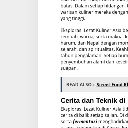
batas. Dalam setiap hidangan,
warisan kuliner mereka denga
yang tinggi.
Eksplorasi Lezat Kuliner Asia b
rempah, warna, serta makna. In
harum, dan Nepal dengan mo
sejarah, dan spiritualitas. Kea
tahun pengalaman. Setiap bu
penyembuhan alami dan kesei
suapan.
READ ALSO :
Street Food K
Cerita dan Teknik di
Eksplorasi Lezat Kuliner Asia t
cerita di balik setiap sajian. 
serta
fermentasi
menghadirkan c
utama, sedangkan di Korea, f