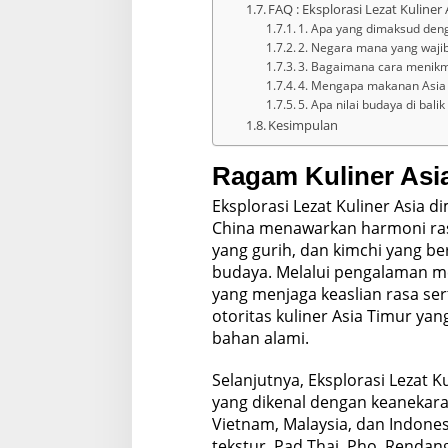
FAQ : Eksplorasi Lezat Kuliner 
1. Apa yang dimaksud deng
2. Negara mana yang wajib 
3. Bagaimana cara menikma
4. Mengapa makanan Asia s
5. Apa nilai budaya di balik
Kesimpulan
Ragam Kuliner Asi
Eksplorasi Lezat Kuliner Asia d
China menawarkan harmoni ras
yang gurih, dan kimchi yang be
budaya. Melalui pengalaman m
yang menjaga keaslian rasa se
otoritas kuliner Asia Timur ya
bahan alami.
Selanjutnya, Eksplorasi Lezat 
yang dikenal dengan keanekara
Vietnam, Malaysia, dan Indone
tekstur. Pad Thai, Pho, Rendang