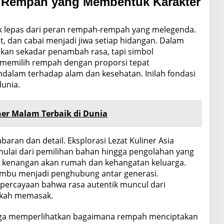
 Rempah yang Membentuk Karakter
tak lepas dari peran rempah-rempah yang melegenda.
it, dan cabai menjadi jiwa setiap hidangan. Dalam
kan sekadar penambah rasa, tapi simbol
 memilih rempah dengan proporsi tepat
alam terhadap alam dan kesehatan. Inilah fondasi
dunia.
ner Malam Terbaik di Dunia
aran dan detail. Eksplorasi Lezat Kuliner Asia
ulai dari pemilihan bahan hingga pengolahan yang
h kenangan akan rumah dan kehangatan keluarga.
bumbu menjadi penghubung antar generasi.
percayaan bahwa rasa autentik muncul dari
gkah memasak.
 juga memperlihatkan bagaimana rempah menciptakan