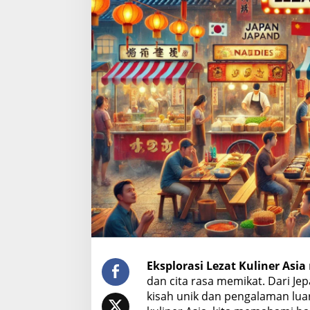
z
a
t
K
u
l
i
n
e
r
A
s
i
a
Eksplorasi Lezat Kuliner Asia
dan cita rasa memikat. Dari J
kisah unik dan pengalaman luar