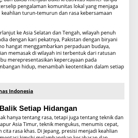
 terselip pengalaman komunitas lokal yang menjaga
n keahlian turun-temurun dan rasa kebersamaan
erlanjut ke Asia Selatan dan Tengah, wilayah penuh
dia dengan kari pekatnya, Pakistan dengan biryani
mo hangat menggambarkan perpaduan budaya,
hlian memasak di wilayah ini terbentuk dari ratusan
mbu merepresentasikan kepercayaan pada
mbangan hidup, menambah keotentikan dalam setiap
has Indonesia
 Balik Setiap Hidangan
idak hanya tentang rasa, tetapi juga tentang teknik dan
Di dapur Asia Timur, teknik mengukus, menumis cepat,
ita rasa khas. Di Jepang, presisi menjadi keahlian
ermentasi kimchi melambangkan kesabaran dan