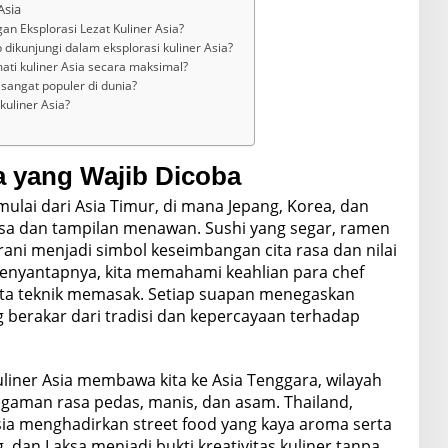
Asia
an Eksplorasi Lezat Kuliner Asia?
dikunjungi dalam eksplorasi kuliner Asia?
ti kuliner Asia secara maksimal?
angat populer di dunia?
 kuliner Asia?
a yang Wajib Dicoba
imulai dari Asia Timur, di mana Jepang, Korea, dan
a dan tampilan menawan. Sushi yang segar, ramen
rani menjadi simbol keseimbangan cita rasa dan nilai
enyantapnya, kita memahami keahlian para chef
rta teknik memasak. Setiap suapan menegaskan
ng berakar dari tradisi dan kepercayaan terhadap
Kuliner Asia membawa kita ke Asia Tenggara, wilayah
gaman rasa pedas, manis, dan asam. Thailand,
sia menghadirkan street food yang kaya aroma serta
, dan Laksa menjadi bukti kreativitas kuliner tanpa