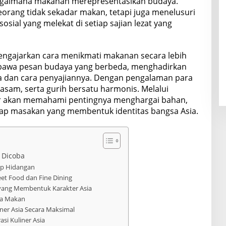
bagaimana makanan merepresentasikan budaya.
seorang tidak sekadar makan, tetapi juga menelusuri
i sosial yang melekat di setiap sajian lezat yang
mengajarkan cara menikmati makanan secara lebih
bawa pesan budaya yang berbeda, menghadirkan
a dan cara penyajiannya. Dengan pengalaman para
, asam, serta gurih bersatu harmonis. Melalui
ner akan memahami pentingnya menghargai bahan,
 setiap masakan yang membentuk identitas bangsa Asia.
 Dicoba
iap Hidangan
eet Food dan Fine Dining
ang Membentuk Karakter Asia
ja Makan
iner Asia Secara Maksimal
si Kuliner Asia