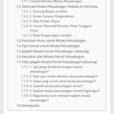
Contoh Aktivitas Wisata Petualangan
Destinasi Wisata Petualangan Terbaik di Indonesia
1. Gunung Rinjani, Lombok
2. Green Canyon, Pangandaran
3. Raja Ampat, Papua
4. Taman Nasional Komodo, Nusa Tenggara
Timur
5. Bukit Pergasingan, Lombok
Panduan Aman untuk Wisata Petualangan
Tips Hemat untuk Wisata Petualangan
Jelajahi Wisata Penuh Petualangan Sekarang!
Keunikan dari Wisata Penuh Petualangan
FAQ: Jelajahi Wisata Penuh Petualangan Sekarang!
1. Apa yang dimaksud dengan wisata
petualangan?
2. Apa saja contoh aktivitas wisata petualangan?
3. Siapa yang cocok untuk wisata petualangan?
4. Apakah wisata petualangan aman?
5. Apakah wisata petualangan ramah lingkungan?
6. Bagaimana cara mempersiapkan wisata
petualangan?
Kesimpulan