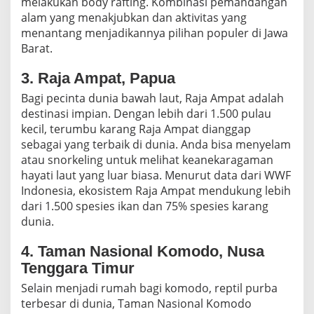
melakukan body rafting. Kombinasi pemandangan
alam yang menakjubkan dan aktivitas yang
menantang menjadikannya pilihan populer di Jawa
Barat.
3. Raja Ampat, Papua
Bagi pecinta dunia bawah laut, Raja Ampat adalah
destinasi impian. Dengan lebih dari 1.500 pulau
kecil, terumbu karang Raja Ampat dianggap
sebagai yang terbaik di dunia. Anda bisa menyelam
atau snorkeling untuk melihat keanekaragaman
hayati laut yang luar biasa. Menurut data dari WWF
Indonesia, ekosistem Raja Ampat mendukung lebih
dari 1.500 spesies ikan dan 75% spesies karang
dunia.
4. Taman Nasional Komodo, Nusa
Tenggara Timur
Selain menjadi rumah bagi komodo, reptil purba
terbesar di dunia, Taman Nasional Komodo