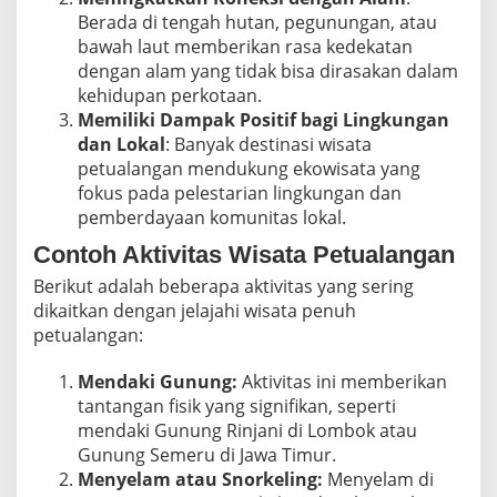
Berada di tengah hutan, pegunungan, atau
bawah laut memberikan rasa kedekatan
dengan alam yang tidak bisa dirasakan dalam
kehidupan perkotaan.
Memiliki Dampak Positif bagi Lingkungan
dan Lokal
: Banyak destinasi wisata
petualangan mendukung ekowisata yang
fokus pada pelestarian lingkungan dan
pemberdayaan komunitas lokal.
Contoh Aktivitas Wisata Petualangan
Berikut adalah beberapa aktivitas yang sering
dikaitkan dengan jelajahi wisata penuh
petualangan:
Mendaki Gunung:
Aktivitas ini memberikan
tantangan fisik yang signifikan, seperti
mendaki Gunung Rinjani di Lombok atau
Gunung Semeru di Jawa Timur.
Menyelam atau Snorkeling:
Menyelam di