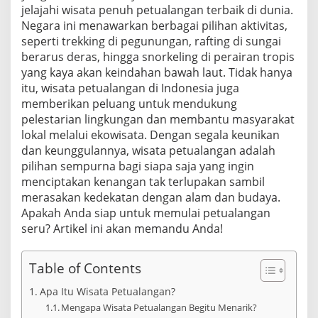
jelajahi wisata penuh petualangan terbaik di dunia.
Negara ini menawarkan berbagai pilihan aktivitas,
seperti trekking di pegunungan, rafting di sungai
berarus deras, hingga snorkeling di perairan tropis
yang kaya akan keindahan bawah laut. Tidak hanya
itu, wisata petualangan di Indonesia juga
memberikan peluang untuk mendukung
pelestarian lingkungan dan membantu masyarakat
lokal melalui ekowisata. Dengan segala keunikan
dan keunggulannya, wisata petualangan adalah
pilihan sempurna bagi siapa saja yang ingin
menciptakan kenangan tak terlupakan sambil
merasakan kedekatan dengan alam dan budaya.
Apakah Anda siap untuk memulai petualangan
seru? Artikel ini akan memandu Anda!
Table of Contents
Apa Itu Wisata Petualangan?
Mengapa Wisata Petualangan Begitu Menarik?