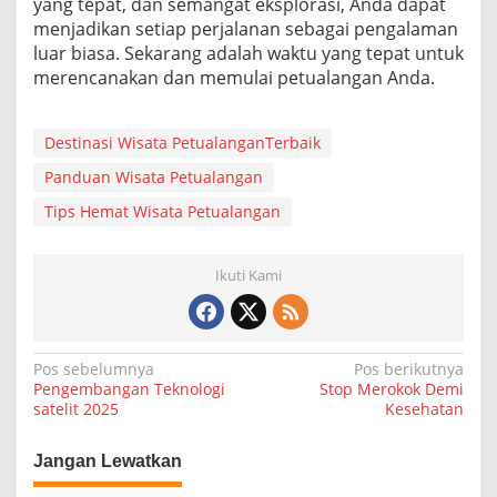
yang tepat, dan semangat eksplorasi, Anda dapat
menjadikan setiap perjalanan sebagai pengalaman
luar biasa. Sekarang adalah waktu yang tepat untuk
merencanakan dan memulai petualangan Anda.
Destinasi Wisata PetualanganTerbaik
Panduan Wisata Petualangan
Tips Hemat Wisata Petualangan
Ikuti Kami
N
Pos sebelumnya
Pos berikutnya
Pengembangan Teknologi
Stop Merokok Demi
a
satelit 2025
Kesehatan
v
i
Jangan Lewatkan