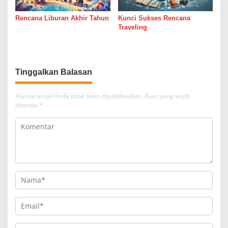
Rencana Liburan Akhir Tahun
Kunci Sukses Rencana
Traveling
Tinggalkan Balasan
Alamat email Anda tidak akan dipublikasikan.
Ruas yang wajib
ditandai
*