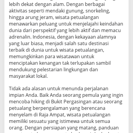
lebih dekat dengan alam. Dengan berbagai
aktivitas seperti mendaki gunung, snorkeling,
hingga arung jeram, wisata petualangan
menawarkan peluang untuk menjelajahi keindahan
dunia dari perspektif yang lebih aktif dan memacu
adrenalin. Indonesia, dengan kekayaan alamnya
yang luar biasa, menjadi salah satu destinasi
terbaik di dunia untuk wisata petualangan,
memungkinkan para wisatawan untuk
menciptakan kenangan tak terlupakan sambil
mendukung pelestarian lingkungan dan
masyarakat lokal.
Tidak ada alasan untuk menunda perjalanan
impian Anda. Baik Anda seorang pemula yang ingin
mencoba hiking di Bukit Pergasingan atau seorang
petualang berpengalaman yang berencana
menyelam di Raja Ampat, wisata petualangan
memiliki sesuatu yang istimewa untuk semua
orang. Dengan persiapan yang matang, panduan