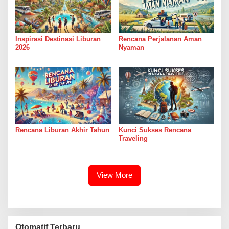
Inspirasi Destinasi Liburan
Rencana Perjalanan Aman
2026
Nyaman
Rencana Liburan Akhir Tahun
Kunci Sukses Rencana
Traveling
View More
Otomatif Terbaru