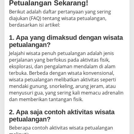
Petualangan Sekarang!
Berikut adalah daftar pertanyaan yang sering
diajukan (FAQ) tentang wisata petualangan,
berdasarkan isi artikel:
1. Apa yang dimaksud dengan wisata
petualangan?
Jelajahi wisata penuh petualangan adalah jenis
perjalanan yang berfokus pada aktivitas fisik,
eksplorasi, dan pengalaman mendalam di alam
terbuka. Berbeda dengan wisata konvensional,
wisata petualangan melibatkan aktivitas seperti
mendaki gunung, snorkeling, arung jeram, atau
menyusuri gua, yang sering kali memacu adrenalin
dan memberikan tantangan fisik.
2. Apa saja contoh aktivitas wisata
petualangan?
Beberapa contoh aktivitas wisata petualangan