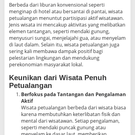
Berbeda dari liburan konvensional seperti
menginap di hotel atau bersantai di pantai, wisata
petualangan menuntut partisipasi aktif wisatawan.
Jenis wisata ini mencakup aktivitas yang melibatkan
elemen tantangan, seperti mendaki gunung,
menyusuri sungai, menjelajahi gua, atau menyelam
di laut dalam. Selain itu, wisata petualangan juga
sering kali membawa dampak positif bagi
pelestarian lingkungan dan mendukung
perekonomian masyarakat lokal.
Keunikan dari Wisata Penuh
Petualangan
Berfokus pada Tantangan dan Pengalaman
Aktif
Wisata petualangan berbeda dari wisata biasa
karena membutuhkan keterlibatan fisik dan
mental dari wisatawan. Setiap pengalaman,
seperti mendaki puncak gunung atau
menyelam ke dasar laut, memberikan