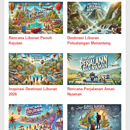
g
a
s
i
p
Rencana Liburan Penuh
Destinasi Liburan
o
Kejutan
Petualangan Menantang
s
Inspirasi Destinasi Liburan
Rencana Perjalanan Aman
2026
Nyaman