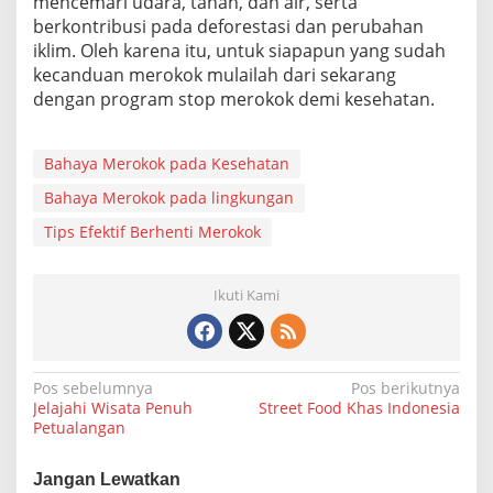
mencemari udara, tanah, dan air, serta
berkontribusi pada deforestasi dan perubahan
iklim. Oleh karena itu, untuk siapapun yang sudah
kecanduan merokok mulailah dari sekarang
dengan program stop merokok demi kesehatan.
Bahaya Merokok pada Kesehatan
Bahaya Merokok pada lingkungan
Tips Efektif Berhenti Merokok
Ikuti Kami
N
Pos sebelumnya
Pos berikutnya
Jelajahi Wisata Penuh
Street Food Khas Indonesia
a
Petualangan
v
i
Jangan Lewatkan