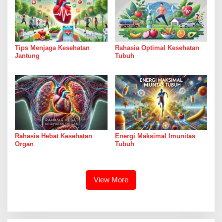
Tips Menjaga Kesehatan
Rahasia Optimal Kesehatan
Jantung
Tubuh
Rahasia Hebat Kesehatan
Energi Maksimal Imunitas
Organ
Tubuh
View More