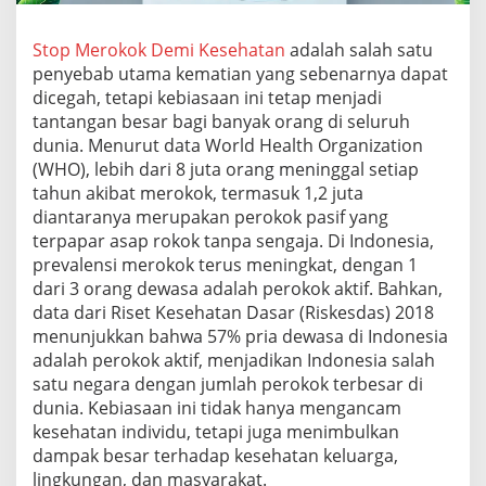
a
t
Stop Merokok Demi Kesehatan
adalah salah satu
a
penyebab utama kematian yang sebenarnya dapat
n
dicegah, tetapi kebiasaan ini tetap menjadi
tantangan besar bagi banyak orang di seluruh
dunia. Menurut data World Health Organization
(WHO), lebih dari 8 juta orang meninggal setiap
tahun akibat merokok, termasuk 1,2 juta
diantaranya merupakan perokok pasif yang
terpapar asap rokok tanpa sengaja. Di Indonesia,
prevalensi merokok terus meningkat, dengan 1
dari 3 orang dewasa adalah perokok aktif. Bahkan,
data dari Riset Kesehatan Dasar (Riskesdas) 2018
menunjukkan bahwa 57% pria dewasa di Indonesia
adalah perokok aktif, menjadikan Indonesia salah
satu negara dengan jumlah perokok terbesar di
dunia. Kebiasaan ini tidak hanya mengancam
kesehatan individu, tetapi juga menimbulkan
dampak besar terhadap kesehatan keluarga,
lingkungan, dan masyarakat.