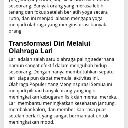
seseorang. Banyak orang yang merasa lebih
tenang dan fokus setelah berlatih yoga secara
rutin, dan ini menjadi alasan mengapa yoga
menjadi olahraga yang menginspirasi banyak
orang.
Transformasi Diri Melalui
Olahraga Lari
Lari adalah salah satu olahraga paling sederhana
namun sangat efektif dalam mengubah hidup
seseorang. Dengan hanya membutuhkan sepatu
lari, siapa pun dapat memulai aktivitas ini.
Olahraga Populer Yang Menginspirasi Semua ini
menjadi pilihan banyak orang yang ingin
meningkatkan kebugaran fisik dan mental mereka.
Lari membantu meningkatkan kesehatan jantung,
membakar kalori, dan memberikan rasa puas
setelah berlari, yang sangat bermanfaat untuk
meningkatkan mood.