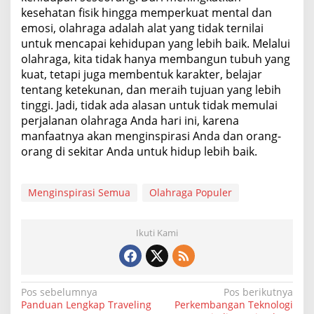
kesehatan fisik hingga memperkuat mental dan
emosi, olahraga adalah alat yang tidak ternilai
untuk mencapai kehidupan yang lebih baik. Melalui
olahraga, kita tidak hanya membangun tubuh yang
kuat, tetapi juga membentuk karakter, belajar
tentang ketekunan, dan meraih tujuan yang lebih
tinggi. Jadi, tidak ada alasan untuk tidak memulai
perjalanan olahraga Anda hari ini, karena
manfaatnya akan menginspirasi Anda dan orang-
orang di sekitar Anda untuk hidup lebih baik.
Menginspirasi Semua
Olahraga Populer
Ikuti Kami
N
Pos sebelumnya
Pos berikutnya
Panduan Lengkap Traveling
Perkembangan Teknologi