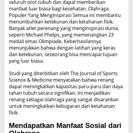
seluruh otot tubuh dan dapat memberikan
manfaat luar biasa bagi kesehatan. Olahraga
Populer Yang Menginspirasi Semua ini membantu
menumbuhkan ketekunan dan ketahanan fisik.
Banyak atlet perenang yang menginspirasi dunia,
seperti Michael Phelps, yang memenangkan 23
medali emas Olimpiade. Keberhasilannya
menunjukkan bahwa dengan latihan yang keras
dan ketekunan, seseorang bisa mencapai tujuan
yang luar biasa.
Studi yang diterbitkan oleh The Journal of Sports
Science & Medicine menyatakan bahwa renang
dapat meningkatkan kapasitas paru-paru dan daya
tahan tubuh secara signifikan. Ini menjadikan
renang sebagai olahraga yang sangat disarankan
untuk meningkatkan kebugaran dan ketahanan
fisik.
Mendapatkan Manfaat Sosial dari