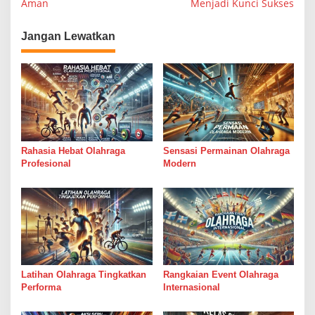
a
Aman
Menjadi Kunci Sukses
v
i
Jangan Lewatkan
g
a
s
i
p
Rahasia Hebat Olahraga
Sensasi Permainan Olahraga
o
Profesional
Modern
s
Latihan Olahraga Tingkatkan
Rangkaian Event Olahraga
Performa
Internasional