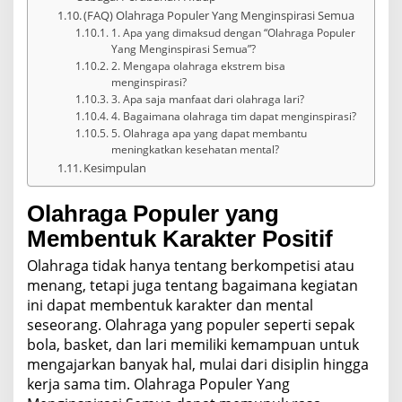
(FAQ) Olahraga Populer Yang Menginspirasi Semua
1. Apa yang dimaksud dengan “Olahraga Populer
Yang Menginspirasi Semua”?
2. Mengapa olahraga ekstrem bisa
menginspirasi?
3. Apa saja manfaat dari olahraga lari?
4. Bagaimana olahraga tim dapat menginspirasi?
5. Olahraga apa yang dapat membantu
meningkatkan kesehatan mental?
Kesimpulan
Olahraga Populer yang
Membentuk Karakter Positif
Olahraga tidak hanya tentang berkompetisi atau
menang, tetapi juga tentang bagaimana kegiatan
ini dapat membentuk karakter dan mental
seseorang. Olahraga yang populer seperti sepak
bola, basket, dan lari memiliki kemampuan untuk
mengajarkan banyak hal, mulai dari disiplin hingga
kerja sama tim. Olahraga Populer Yang