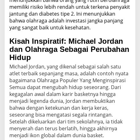
memiliki risiko lebih rendah untuk terkena penyakit
jantung dan diabetes tipe 2. Ini menunjukkan
bahwa olahraga adalah investasi jangka panjang
yang sangat baik untuk kesehatan.
Kisah Inspiratif: Michael Jordan
dan Olahraga Sebagai Perubahan
Hidup
Michael Jordan, yang dikenal sebagai salah satu
atlet terbaik sepanjang masa, adalah contoh nyata
bagaimana Olahraga Populer Yang Menginspirasi
Semua dapat mengubah hidup seseorang. Dari
kegagalan awal dalam karir basketnya hingga
menjadi legenda dunia, Jordan membuktikan
bahwa dengan ketekunan dan kerja keras,
seseorang bisa mengatasi segala rintangan.
Setelah dikeluarkan dari tim sekolahnya, ia tidak
menyerah dan terus berlatih, hingga akhirnya
menjadi ikon global dalam dunia basket.