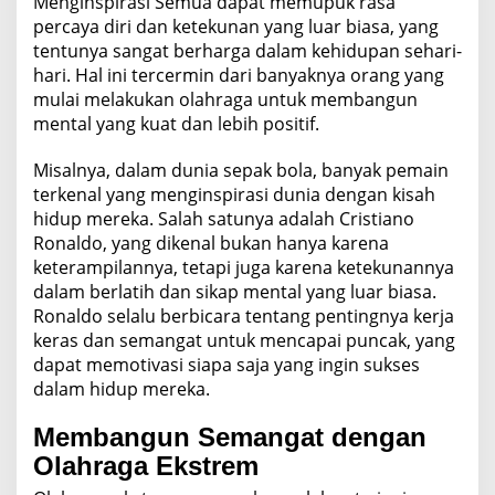
Menginspirasi Semua dapat memupuk rasa
percaya diri dan ketekunan yang luar biasa, yang
tentunya sangat berharga dalam kehidupan sehari-
hari. Hal ini tercermin dari banyaknya orang yang
mulai melakukan olahraga untuk membangun
mental yang kuat dan lebih positif.
Misalnya, dalam dunia sepak bola, banyak pemain
terkenal yang menginspirasi dunia dengan kisah
hidup mereka. Salah satunya adalah Cristiano
Ronaldo, yang dikenal bukan hanya karena
keterampilannya, tetapi juga karena ketekunannya
dalam berlatih dan sikap mental yang luar biasa.
Ronaldo selalu berbicara tentang pentingnya kerja
keras dan semangat untuk mencapai puncak, yang
dapat memotivasi siapa saja yang ingin sukses
dalam hidup mereka.
Membangun Semangat dengan
Olahraga Ekstrem