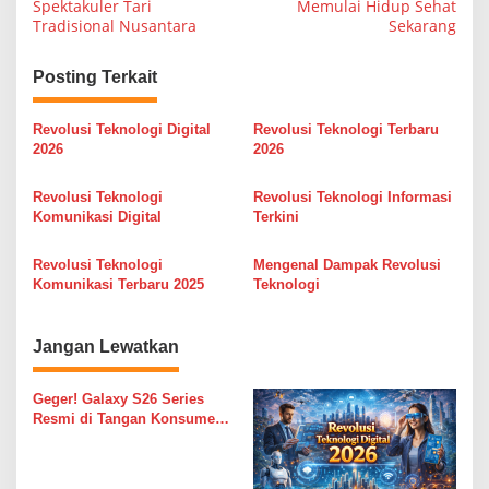
Spektakuler Tari
Memulai Hidup Sehat
a
Tradisional Nusantara
Sekarang
v
i
Posting Terkait
g
Revolusi Teknologi Digital
Revolusi Teknologi Terbaru
a
2026
2026
s
Revolusi Teknologi
Revolusi Teknologi Informasi
i
Komunikasi Digital
Terkini
p
o
Revolusi Teknologi
Mengenal Dampak Revolusi
Komunikasi Terbaru 2025
Teknologi
s
Jangan Lewatkan
Geger! Galaxy S26 Series
Resmi di Tangan Konsumen
RI: Cuma di Unboxing Day!