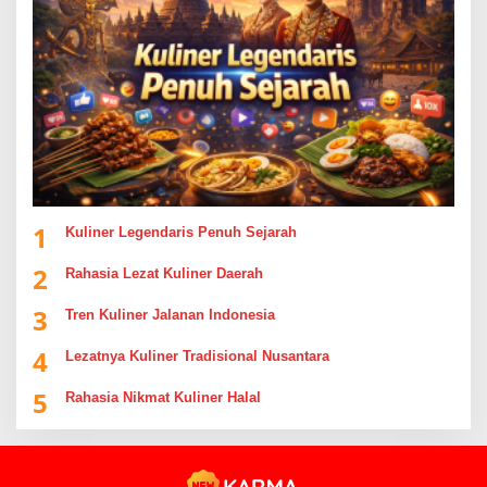
1
Kuliner Legendaris Penuh Sejarah
2
Rahasia Lezat Kuliner Daerah
3
Tren Kuliner Jalanan Indonesia
4
Lezatnya Kuliner Tradisional Nusantara
5
Rahasia Nikmat Kuliner Halal