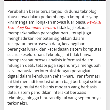
p
u
Perubahan besar terus terjadi di dunia teknologi,
t
khususnya dalam perkembangan komputer yang
e
r
kini mengalami lonjakan inovasi luar biasa.
Revolusi
T
Teknologi Komputer Terbaru
tidak lagi sekadar
e
memperkenalkan perangkat baru, tetapi juga
r
menghadirkan lompatan signifikan dalam
b
a
kecepatan pemrosesan data, kecanggihan
r
perangkat lunak, dan kecerdasan sistem komputasi
u
secara keseluruhan. Teknologi ini tidak hanya
mempercepat proses analisis informasi dalam
hitungan detik, tetapi juga sepenuhnya mengubah
cara manusia berinteraksi dengan perangkat
digital dalam kehidupan sehari-hari. Transformasi
ini kini menjadi fondasi utama bagi berbagai sektor
penting, mulai dari bisnis modern yang berbasis
data, sistem pendidikan interaktif berbasis
teknologi, hingga hiburan digital yang sepenuhnya
terkoneksi.