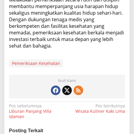
membantu memperpanjang usia harapan hidup
sekaligus meningkatkan kualitas hidup sehari-hari.
Dengan dukungan tenaga medis yang
berkompeten dan fasilitas kesehatan yang
memadai, pemeriksaan kesehatan berkala menjadi
investasi terbaik untuk masa depan yang lebih
sehat dan bahagia.
Pemeriksaan Kesehatan
Ikuti Kami
N
Pos sebelumnya
Pos berikutnya
Liburan Panjang Villa
Wisata Kuliner Kaki Lima
a
Idaman
v
i
Posting Terkait