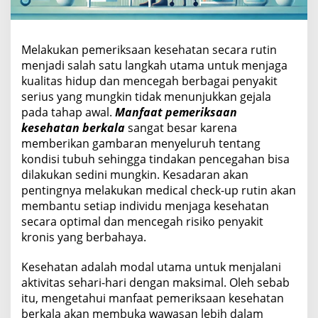
s
e
h
a
Melakukan pemeriksaan kesehatan secara rutin
t
menjadi salah satu langkah utama untuk menjaga
a
kualitas hidup dan mencegah berbagai penyakit
n
serius yang mungkin tidak menunjukkan gejala
B
pada tahap awal.
Manfaat pemeriksaan
e
r
kesehatan berkala
sangat besar karena
k
memberikan gambaran menyeluruh tentang
a
kondisi tubuh sehingga tindakan pencegahan bisa
l
dilakukan sedini mungkin. Kesadaran akan
a
pentingnya melakukan medical check-up rutin akan
membantu setiap individu menjaga kesehatan
secara optimal dan mencegah risiko penyakit
kronis yang berbahaya.
Kesehatan adalah modal utama untuk menjalani
aktivitas sehari-hari dengan maksimal. Oleh sebab
itu, mengetahui manfaat pemeriksaan kesehatan
berkala akan membuka wawasan lebih dalam