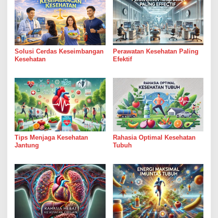
Solusi Cerdas Keseimbangan
Perawatan Kesehatan Paling
Kesehatan
Efektif
Tips Menjaga Kesehatan
Rahasia Optimal Kesehatan
Jantung
Tubuh