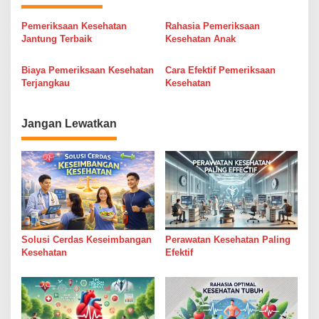
g
Pemeriksaan Kesehatan
Rahasia Pemeriksaan
a
Jantung Terbaik
Kesehatan Anak
s
Biaya Pemeriksaan Kesehatan
Cara Efektif Pemeriksaan
i
Terjangkau
Kesehatan
p
o
Jangan Lewatkan
s
Solusi Cerdas Keseimbangan
Perawatan Kesehatan Paling
Kesehatan
Efektif